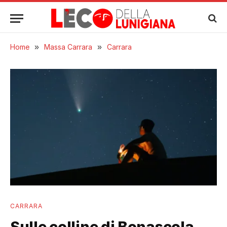
Home
»
Massa Carrara
»
Carrara
CARRARA
Sulle colline di Bonascola,