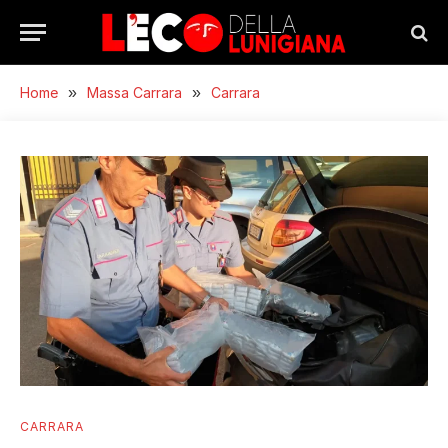
Home
»
Massa Carrara
»
Carrara
CARRARA