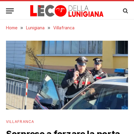
Home
»
Lunigiana
»
Villafranca
VILLAFRANCA
Sorpreso a forzare la porta