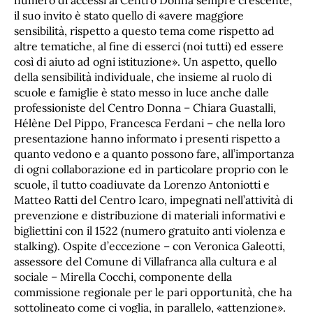
numero di accessi al Centro Donna sempre crescente,
il suo invito è stato quello di «avere maggiore
sensibilità, rispetto a questo tema come rispetto ad
altre tematiche, al fine di esserci (noi tutti) ed essere
così di aiuto ad ogni istituzione». Un aspetto, quello
della sensibilità individuale, che insieme al ruolo di
scuole e famiglie è stato messo in luce anche dalle
professioniste del Centro Donna – Chiara Guastalli,
Hélène Del Pippo, Francesca Ferdani – che nella loro
presentazione hanno informato i presenti rispetto a
quanto vedono e a quanto possono fare, all’importanza
di ogni collaborazione ed in particolare proprio con le
scuole, il tutto coadiuvate da Lorenzo Antoniotti e
Matteo Ratti del Centro Icaro, impegnati nell’attività di
prevenzione e distribuzione di materiali informativi e
bigliettini con il 1522 (numero gratuito anti violenza e
stalking). Ospite d’eccezione – con Veronica Galeotti,
assessore del Comune di Villafranca alla cultura e al
sociale – Mirella Cocchi, componente della
commissione regionale per le pari opportunità, che ha
sottolineato come ci voglia, in parallelo, «attenzione».