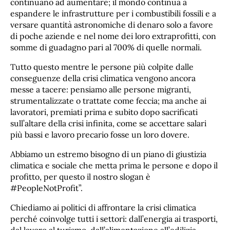
continuano ad aumentare; il mondo continua a
espandere le infrastrutture per i combustibili fossili e a
versare quantità astronomiche di denaro solo a favore
di poche aziende e nel nome dei loro extraprofitti, con
somme di guadagno pari al 700% di quelle normali.
Tutto questo mentre le persone più colpite dalle
conseguenze della crisi climatica vengono ancora
messe a tacere: pensiamo alle persone migranti,
strumentalizzate o trattate come feccia; ma anche ai
lavoratori, premiati prima e subito dopo sacrificati
sull’altare della crisi infinita, come se accettare salari
più bassi e lavoro precario fosse un loro dovere.
Abbiamo un estremo bisogno di un piano di giustizia
climatica e sociale che metta prima le persone e dopo il
profitto, per questo il nostro slogan è
#PeopleNotProfit”.
Chiediamo ai politici di affrontare la crisi climatica
perché coinvolge tutti i settori: dall’energia ai trasporti,
dal lavoro al turismo, dall’alimentazione all’edilizia.