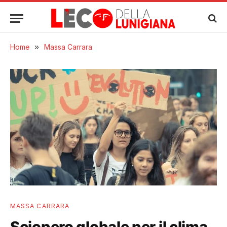
Home
»
Massa Carrara
MASSA CARRARA
Sciopero globale per il clima