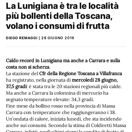
La Lunigiana è tra le località
più bollenti della Toscana,
volano i consumi di frutta
DIEGO REMAGGI
28 GIUGNO 2019
Caldo record in Lunigiana ma anche a Carrara e sulla
costa non si scherza
.
La stazione del
Cfr della Regione Toscana a Villafranca
ha registrato, nella giornata di
mercoledì 28 giugno,
37,5 gradi
: è stata tra le 20 stazioni regionali più calde.
Ma anche a Carrara la colonnina di mercurio ha
segnato temperature elevate: 34,3 gradi.
Fine mese da bollino rosso nella provincia di Massa
Carrara con temperature che raggiungeranno i 38.
Un’ondata di calore, iniziata lunedì, che sta incidendo
anche sui consumi. Secondo la stima di Coldiretti Massa
Carrara, infatti, negli ultimi giorni la vendita di frutta di