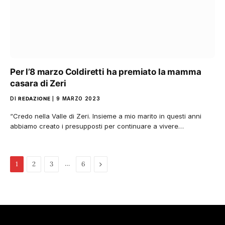
Per l’8 marzo Coldiretti ha premiato la mamma
casara di Zeri
DI
REDAZIONE
9 MARZO 2023
“Credo nella Valle di Zeri. Insieme a mio marito in questi anni
abbiamo creato i presupposti per continuare a vivere…
…
Pagina
1
2
3
6
successiva