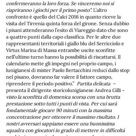
confermeranno la loro forza. Se vinceremo noi si
riapriranno i giochi per il primo posto”.
L’altro
confronto è quello del Calci 2016 in quanto riceve la
visita del Tirrenia quinta forza del girone. Senza dubbio
i pisani attenderanno l’esito di Viareggio dato che sono
a quattro punti dalla capo classifica. Per le altre due
rappresentanti territoriali i giallo blu del Serricciolo e
Virtus Marina di Massa entrambe uscite sconfitte
nell’ultimo turno hanno la possibilità di riscattarsi. Il
calendario mette gli impegni nel proprio campo, i
lunigianesi di mister Paolo Bertacchini reduci dallo stop
nel pisano, dovranno far valere il fattore campo,
riprendere il periodo positivo.”
Partita delicata –
presenta il dirigente storicolunigianese Andrea Gilli –
visto la sconfitta di domenica scorsa con una brutta
prestazione sotto tutti i punti di vista. Per cui sarà
fondamentale giocare 90 minuti con la massima
concentrazione per ottenere il massimo risultato. I
nostri avversari sappiamo essere una buonissima
squadra con giocatori in grado di mettere in difficoltà