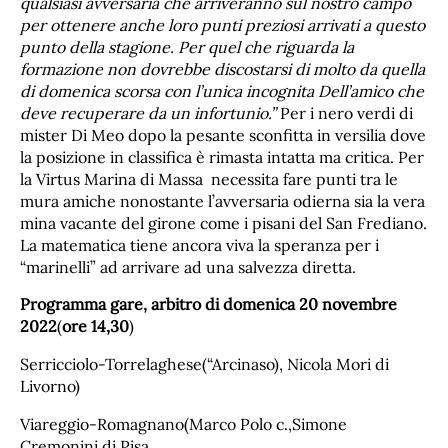
qualsiasi avversaria che arriveranno sul nostro campo
per ottenere anche loro punti preziosi arrivati a questo
punto della stagione. Per quel che riguarda la
formazione non dovrebbe discostarsi di molto da quella
di domenica scorsa con l’unica incognita Dell’amico che
deve recuperare da un infortunio.”
Per i nero verdi di
mister Di Meo dopo la pesante sconfitta in versilia dove
la posizione in classifica è rimasta intatta ma critica. Per
la Virtus Marina di Massa necessita fare punti tra le
mura amiche nonostante l’avversaria odierna sia la vera
mina vacante del girone come i pisani del San Frediano.
La matematica tiene ancora viva la speranza per i
“marinelli” ad arrivare ad una salvezza diretta.
Programma gare, arbitro di domenica 20 novembre
2022
(
ore 14,30
)
Serricciolo-Torrelaghese(“Arcinaso), Nicola Mori di
Livorno)
Viareggio-Romagnano(Marco Polo c.,Simone
Cremonini di Pisa