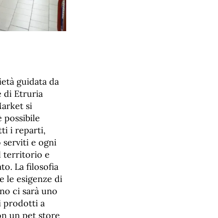
ietà guidata da
 di Etruria
Market si
è possibile
i i reparti,
 serviti e ogni
 territorio e
o. La filosofia
e le esigenze di
rno ci sarà uno
i prodotti a
on un pet store