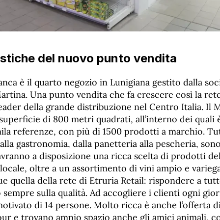
istiche del nuovo punto vendita
ranca è il quarto negozio in Lunigiana gestito dalla soc
artina. Una punto vendita che fa crescere così la rete
leader della grande distribuzione nel Centro Italia. Il 
superficie di 800 metri quadrati, all’interno dei quali 
ila referenze, con più di 1500 prodotti a marchio. Tutt
 alla gastronomia, dalla panetteria alla pescheria, sono
 avranno a disposizione una ricca scelta di prodotti del
locale, oltre a un assortimento di vini ampio e variegat
e quella della rete di Etruria Retail: rispondere a tutt
sempre sulla qualità. Ad accogliere i clienti ogni gio
motivato di 14 persone. Molto ricca è anche l’offerta d
ur e trovano ampio spazio anche gli amici animali, c