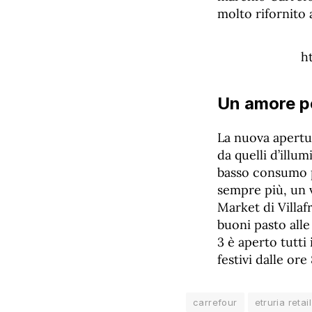
molto rifornito a
h
Un amore per
La nuova apertura
da quelli d’illu
basso consumo pe
sempre più, un va
Market di Villaf
buoni pasto alle 
3 è aperto tutti 
festivi dalle ore
carrefour
etruria retail