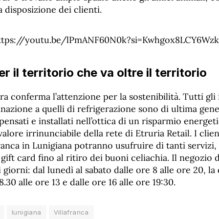
 disposizione dei clienti.
ttps://youtu.be/lPmANF60N0k?si=Kwhgox8LCY6Wzk
 il territorio che va oltre il territorio
 conferma l’attenzione per la sostenibilità. Tutti gli i
minazione a quelli di refrigerazione sono di ultima gen
nsati e installati nell’ottica di un risparmio energet
lore irrinunciabile della rete di Etruria Retail. I clie
ranca in Lunigiana potranno usufruire di tanti servizi, 
gift card fino al ritiro dei buoni celiachia. Il negozio 
i giorni: dal lunedì al sabato dalle ore 8 alle ore 20, l
 8.30 alle ore 13 e dalle ore 16 alle ore 19:30.
lunigiana
Villafranca