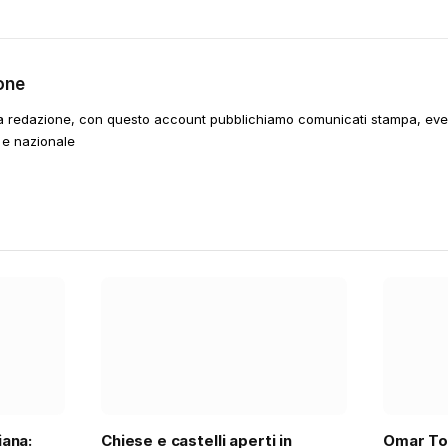
one
a redazione, con questo account pubblichiamo comunicati stampa, event
 e nazionale
ana:
Chiese e castelli aperti in
Omar To