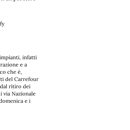
fy
mpianti, infatti
erazione e a
ico che è,
nti del Carrefour
dal ritiro dei
di via Nazionale
a domenica e i