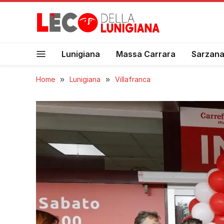
Lunigiana
Massa Carrara
Sarzan
Home
»
Lunigiana
»
Villafranca