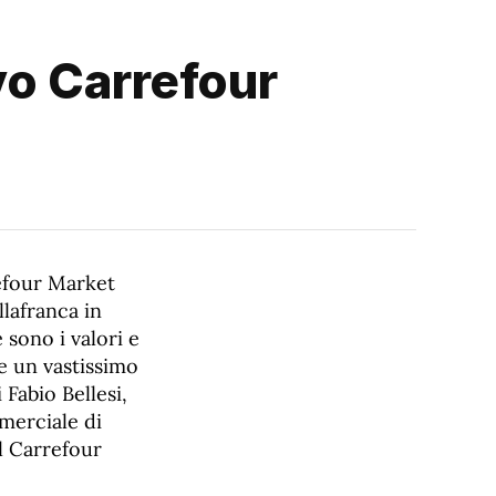
ovo Carrefour
refour Market
llafranca in
 sono i valori e
e un vastissimo
 Fabio Bellesi,
mmerciale di
el Carrefour