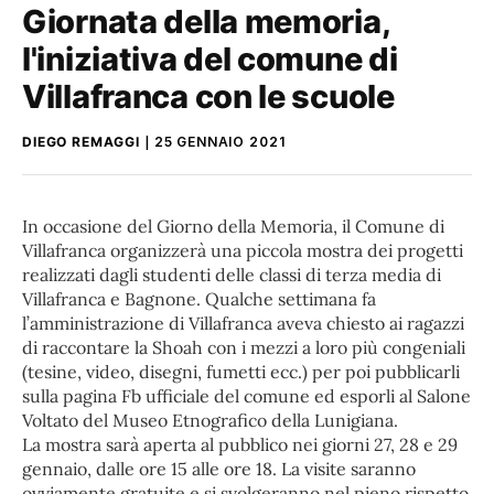
Giornata della memoria,
l'iniziativa del comune di
Villafranca con le scuole
DIEGO REMAGGI
25 GENNAIO 2021
In occasione del Giorno della Memoria, il Comune di
Villafranca organizzerà una piccola mostra dei progetti
realizzati dagli studenti delle classi di terza media di
Villafranca e Bagnone. Qualche settimana fa
l’amministrazione di Villafranca aveva chiesto ai ragazzi
di raccontare la Shoah con i mezzi a loro più congeniali
(tesine, video, disegni, fumetti ecc.) per poi pubblicarli
sulla pagina Fb ufficiale del comune ed esporli al Salone
Voltato del Museo Etnografico della Lunigiana.
La mostra sarà aperta al pubblico nei giorni 27, 28 e 29
gennaio, dalle ore 15 alle ore 18. La visite saranno
ovviamente gratuite e si svolgeranno nel pieno rispetto