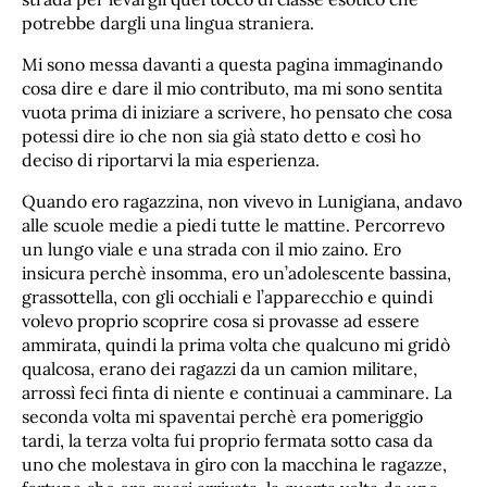
potrebbe dargli una lingua straniera.
Mi sono messa davanti a questa pagina immaginando
cosa dire e dare il mio contributo, ma mi sono sentita
vuota prima di iniziare a scrivere, ho pensato che cosa
potessi dire io che non sia già stato detto e così ho
deciso di riportarvi la mia esperienza.
Quando ero ragazzina, non vivevo in Lunigiana, andavo
alle scuole medie a piedi tutte le mattine. Percorrevo
un lungo viale e una strada con il mio zaino. Ero
insicura perchè insomma, ero un’adolescente bassina,
grassottella, con gli occhiali e l’apparecchio e quindi
volevo proprio scoprire cosa si provasse ad essere
ammirata, quindi la prima volta che qualcuno mi gridò
qualcosa, erano dei ragazzi da un camion militare,
arrossì feci finta di niente e continuai a camminare. La
seconda volta mi spaventai perchè era pomeriggio
tardi, la terza volta fui proprio fermata sotto casa da
uno che molestava in giro con la macchina le ragazze,