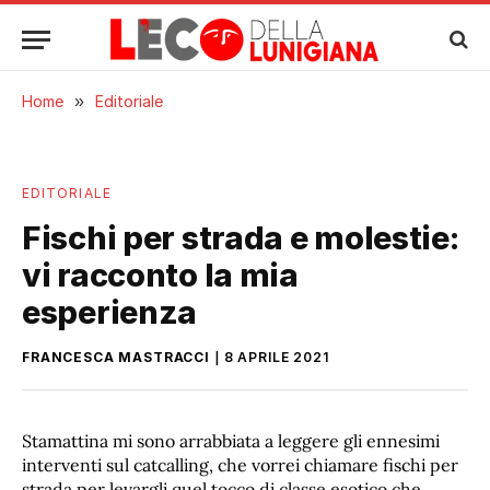
Home
»
Editoriale
EDITORIALE
Fischi per strada e molestie:
vi racconto la mia
esperienza
FRANCESCA MASTRACCI
8 APRILE 2021
Stamattina mi sono arrabbiata a leggere gli ennesimi
interventi sul catcalling, che vorrei chiamare fischi per
strada per levargli quel tocco di classe esotico che