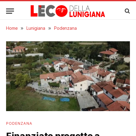
Home
»
Lunigiana
»
Podenzana
PODENZANA
Finanziato progetto a