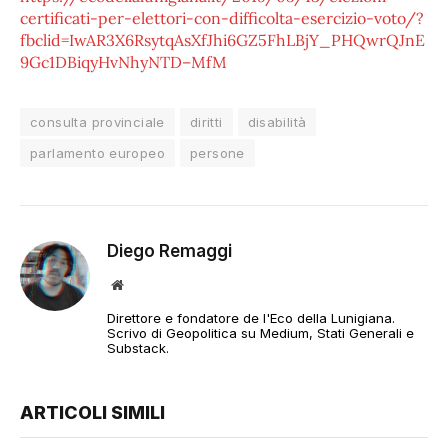
certificati-per-elettori-con-difficolta-esercizio-voto/?
fbclid=IwAR3X6RsytqAsXfJhi6GZ5FhLBjY_PHQwrQJnE
9Gc1DBiqyHvNhyNTD–MfM
consulta provinciale
diritti
disabilità
parlamento europeo
persone
Diego Remaggi
Sito
web
Direttore e fondatore de l'Eco della Lunigiana.
Scrivo di Geopolitica su Medium, Stati Generali e
Substack.
ARTICOLI SIMILI