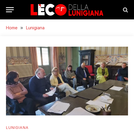
Home
»
Lunigiana
LUNIGIANA