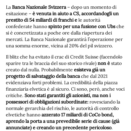
La
Banca Nazionale Svizzera
– dopo un momento di
esitazione –
è venuta in aiuto a CS, accordandogli un
prestito di 54 miliardi di franchi e
le autorità
confederate hanno
spinto per una fusione con Ubs
che
si è concretizzata a poche ore dalla riapertura dei
mercati. La Banca Nazionale garantirà l’operazione per
una somma enorme, vicina al 20% del pil svizzero.
Il blitz che ha evitato il crac di Credit Suisse (facendolo
sparire tra le braccia del suo storico rivale)
non è
stato
creato dal nulla. Probabilmente
esisteva già un
progetto di salvataggio della banca
che dal 2021
evidenziava forti problemi. La credibilità della piazza
finanziaria elvetica è al sicuro. Ci sono, però, anche voci
critiche.
Sono stati garantiti gli azionisti, ma non i
possessori di obbligazioni subordinate:
rovesciando la
normale gerarchia del rischio, le autorità di controllo
elvetiche hanno
azzerato 17 miliardi di CoCo bond,
aprendo la porta a una prevedibile serie di cause (già
annunciate) e creando un precedente pericoloso
.