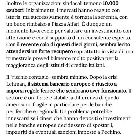
Inoltre le organizzazioni sindacali temono
10.000
esuberi
. Inizialmente, i mercati hanno reagito con
isteria, ma successivamente è tornata la serenità, con
un buon rimbalzo a Piazza Affari. È dunque un
momento favorevole per valutare un investimento con
attenzione e con il supporto di un consulente esperto.
C
on il recente calo di questi dieci giorni, sembra lecito
attendersi un forte recupero
soprattutto in vista di una
trimestrale prevedibilmente molto positiva per la
maggioranza degli istituti di credito italiani.
Il “rischio contagio” sembra minimo. Dopo la crisi
Lehman,
il sistema bancario europeo è riuscito a
imporsi regole ferree che sembrano aver funzionato.
Il
settore è ora forte e stabile, a differenza di quello
americano, fragile in particolare per le banche
periferiche e regionali. Un problema potrebbe
innescarsi se i cinesi che hanno depositi o investimenti
nelle banche europee decidessero di spostarli,
impauriti da eventuali sanzioni imposte a Pechino.