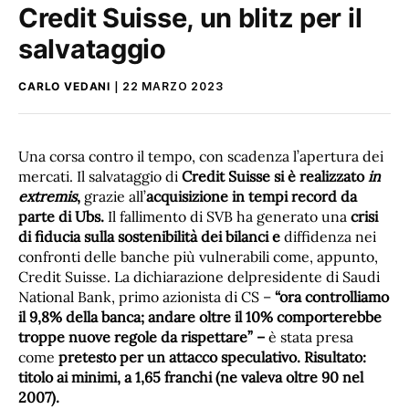
Credit Suisse, un blitz per il
salvataggio
CARLO VEDANI
22 MARZO 2023
Una corsa contro il tempo, con scadenza l’apertura dei
mercati. Il salvataggio di
Credit Suisse si è realizzato
in
extremis
,
grazie all’
acquisizione in tempi record da
parte di Ubs.
Il fallimento di SVB ha generato una
crisi
di fiducia sulla sostenibilità dei bilanci e
diffidenza nei
confronti delle banche più vulnerabili come, appunto,
Credit Suisse. La dichiarazione delpresidente di Saudi
National Bank, primo azionista di CS –
“ora controlliamo
il 9,8% della banca; andare oltre il 10% comporterebbe
troppe nuove regole da rispettare” –
è stata presa
come
pretesto per un attacco speculativo. Risultato:
titolo ai minimi, a 1,65 franchi (ne valeva oltre 90 nel
2007).