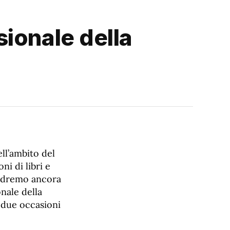
ionale della
ll’ambito del
i di libri e
 godremo ancora
onale della
n due occasioni