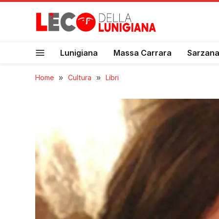
Lunigiana
Massa Carrara
Sarzan
Home
»
Cultura
»
Libri