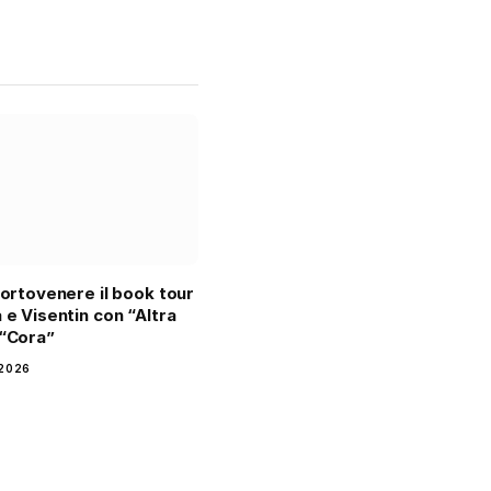
 Portovenere il book tour
a e Visentin con “Altra
 “Cora”
2026