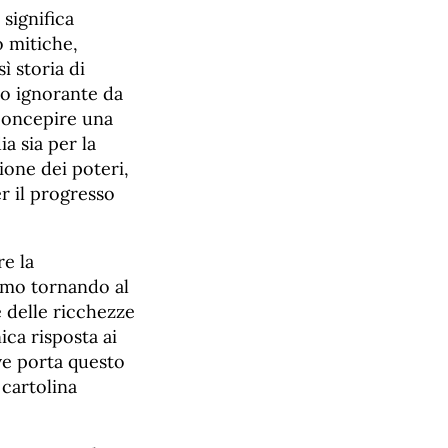
 significa
o mitiche,
ì storia di
so ignorante da
 concepire una
a sia per la
ione dei poteri,
er il progresso
re la
iamo tornando al
 delle ricchezze
ica risposta ai
ove porta questo
 cartolina