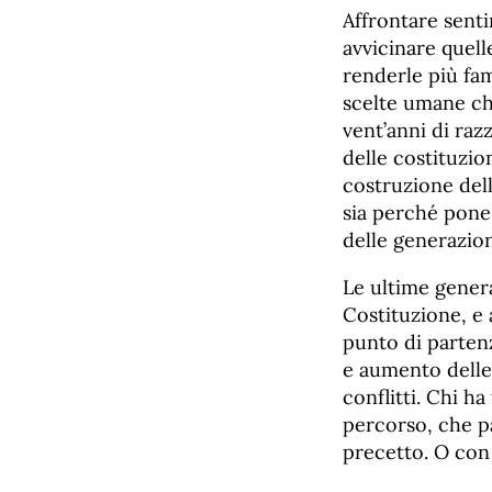
Affrontare senti
avvicinare quell
renderle più fam
scelte umane che
vent’anni di raz
delle costituzion
costruzione dell
sia perché pone 
delle generazion
Le ultime genera
Costituzione, e 
punto di parten
e aumento delle 
conflitti. Chi h
percorso, che pa
precetto. O con