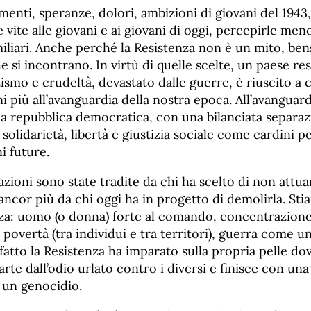
menti, speranze, dolori, ambizioni di giovani del 1943,
e vite alle giovani e ai giovani di oggi, percepirle men
iliari. Anche perché la Resistenza non è un mito, bens
 si incontrano. In virtù di quelle scelte, un paese re
zismo e crudeltà, devastato dalle guerre, è riuscito a
i più all’avanguardia della nostra epoca. All’avanguardi
a repubblica democratica, con una bilanciata separaz
solidarietà, libertà e giustizia sociale come cardini p
i future.
zioni sono state tradite da chi ha scelto di non attua
ancor più da chi oggi ha in progetto di demolirla. St
za: uomo (o donna) forte al comando, concentrazione
povertà (tra individui e tra territori), guerra come un
a fatto la Resistenza ha imparato sulla propria pelle d
rte dall’odio urlato contro i diversi e finisce con una
 un genocidio.