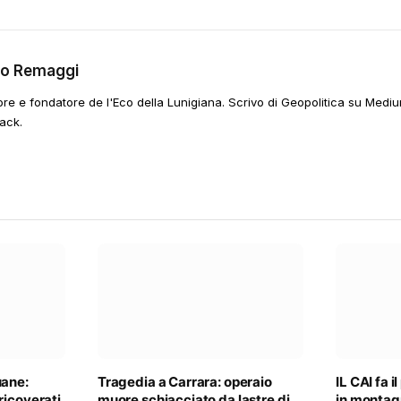
go Remaggi
ore e fondatore de l'Eco della Lunigiana. Scrivo di Geopolitica su Mediu
ack.
uane:
Tragedia a Carrara: operaio
IL CAI fa i
ricoverati
muore schiacciato da lastre di
in monta