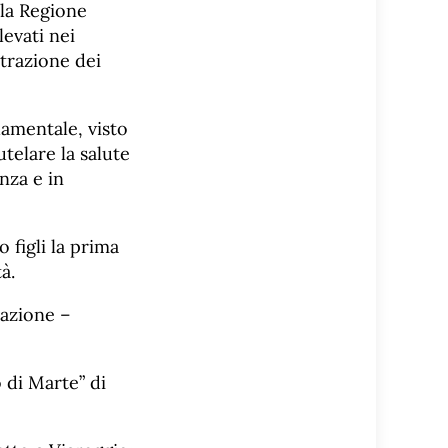
 la Regione
evati nei
strazione dei
damentale, visto
telare la salute
nza e in
 figli la prima
à.
tazione –
 di Marte” di