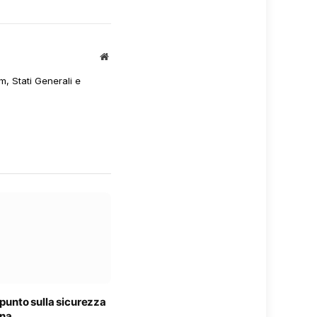
Sito
web
m, Stati Generali e
l punto sulla sicurezza
gna