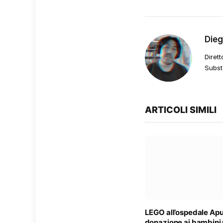
Die
Dirett
Subst
ARTICOLI SIMILI
LEGO all’ospedale Ap
donazione ai bambini 