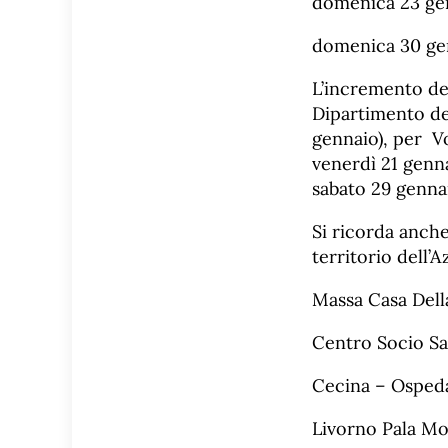
domenica 23 genn
domenica 30 genn
L’incremento del
Dipartimento del
gennaio), per V
venerdì 21 genna
sabato 29 gennai
Si ricorda anche 
territorio dell’
Massa Casa Dell
Centro Socio San
Cecina – Ospeda
Livorno Pala Mod