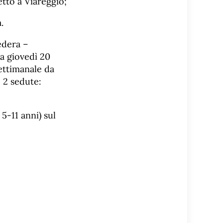
tto a Viareggio;
.
edera –
a giovedì 20
ettimanale da
+ 2 sedute:
 5-11 anni) sul