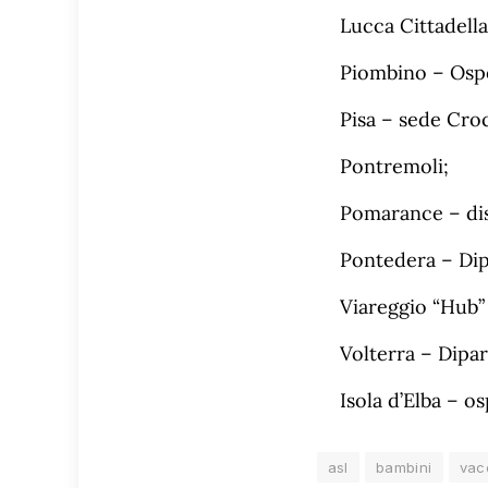
Lucca Cittadell
Piombino – Osp
Pisa – sede Cro
Pontremoli;
Pomarance – dis
Pontedera – Dip
Viareggio “Hub”
Volterra – Dipa
Isola d’Elba – 
asl
bambini
vac