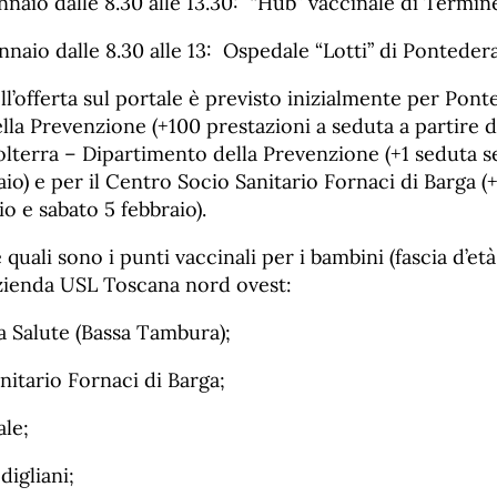
aio dalle 8.30 alle 13.30: “Hub” vaccinale di Termine
aio dalle 8.30 alle 13: Ospedale “Lotti” di Pontedera
l’offerta sul portale è previsto inizialmente per Pont
la Prevenzione (+100 prestazioni a seduta a partire d
olterra – Dipartimento della Prevenzione (+1 seduta s
io) e per il Centro Socio Sanitario Fornaci di Barga (
o e sabato 5 febbraio).
quali sono i punti vaccinali per i bambini (fascia d’età
Azienda USL Toscana nord ovest:
a Salute (Bassa Tambura);
itario Fornaci di Barga;
le;
igliani;