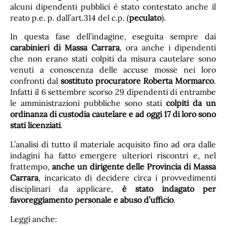
alcuni dipendenti pubblici è stato contestato anche il
reato p.e. p. dall’art.314 del c.p. (
peculato
).
In questa fase dell’indagine, eseguita sempre dai
carabinieri di Massa Carrara
, ora anche i dipendenti
che non erano stati colpiti da misura cautelare sono
venuti a conoscenza delle accuse mosse nei loro
confronti dal
sostituto procuratore Roberta Mormarco
.
Infatti il 6 settembre scorso 29 dipendenti di entrambe
le amministrazioni pubbliche sono stati
colpiti da un
ordinanza di custodia cautelare e ad oggi 17 di loro sono
stati licenziati
.
L’analisi di tutto il materiale acquisito fino ad ora dalle
indagini ha fatto emergere ulteriori riscontri e, nel
frattempo,
anche un dirigente delle Provincia di Massa
Carrara
, incaricato di decidere circa i provvedimenti
disciplinari da applicare,
è stato indagato per
favoreggiamento personale e abuso d’ufficio
.
Leggi anche: