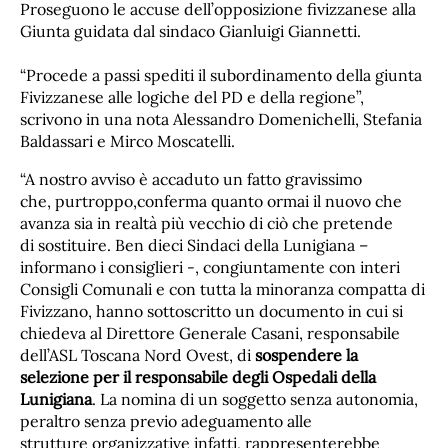
Proseguono le accuse dell’opposizione fivizzanese alla
Giunta guidata dal sindaco Gianluigi Giannetti.
“Procede a passi spediti il subordinamento della giunta
Fivizzanese alle logiche del PD e della regione”,
scrivono in una nota Alessandro Domenichelli, Stefania
Baldassari e Mirco Moscatelli.
“A nostro avviso è accaduto un fatto gravissimo
che, purtroppo,conferma quanto ormai il nuovo che
avanza sia in realtà più vecchio di ciò che pretende
di sostituire. Ben dieci Sindaci della Lunigiana –
informano i consiglieri -, congiuntamente con interi
Consigli Comunali e con tutta la minoranza compatta di
Fivizzano, hanno sottoscritto un documento in cui si
chiedeva al Direttore Generale Casani, responsabile
dell’ASL Toscana Nord Ovest, di
sospendere la
selezione per il responsabile degli Ospedali della
Lunigiana
. La nomina di un soggetto senza autonomia,
peraltro senza previo adeguamento alle
strutture organizzative infatti, rappresenterebbe