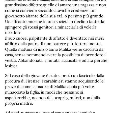
grandissimo difetto: quello di amare una ragazza e non,
come si conviene secondo ataviche credenze, un
giovanotto aitante della sua età, o persino più grande.
Un affronto enorme in una società in declino tanto da
spingere gli stessi genitori a minacciarla di volerla
uccidere.
Il suo cuore, palpitante di affetto è diventato nei mesi
afflitto dalla paura di non battere più, letteralmente.
Quella mattina di inizio anno Malika viene cacciata da
casa, senza nemmeno avere la possibilità di prendere i
vestiti. Abbandonata, rifiutata, accusata e odiata perché
lesbica.
Sul caso della giovane è stato aperto un fascicolo dalla
procura di Firenze. I carabinieri stanno acquisendo le
prove di come la madre di Malika abbia più volte
minacciato la figlia, in modi che nessuno si
aspetterebbe, no, non dai propri genitori, non dalla
propria madre.
Ad oggi, purtroppo, non ci sono ancora leggi che