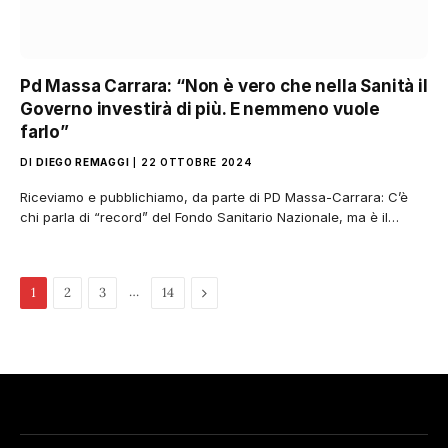
Pd Massa Carrara: “Non è vero che nella Sanità il
Governo investirà di più. E nemmeno vuole
farlo”
DI
DIEGO REMAGGI
22 OTTOBRE 2024
Riceviamo e pubblichiamo, da parte di PD Massa-Carrara: C’è
chi parla di “record” del Fondo Sanitario Nazionale, ma è il…
…
Pagina
1
2
3
14
successiva