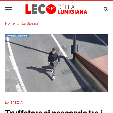
Home
»
La Spezia
LA SPEZIA
Truffatore si nasconde tra i