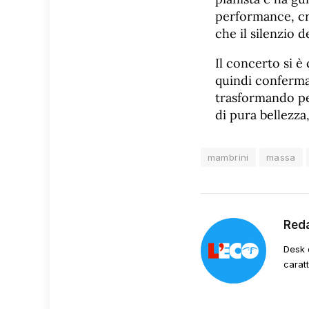
performance, cr
che il silenzio d
Il concerto si è
quindi confermat
trasformando pe
di pura bellezz
mambrini
massa
Red
Desk 
carat