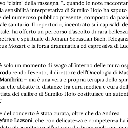
ivo “claim” della rassegna, “…quando le note racconta
a sensibilità interpretativa di Sumiko Hojo ha saputo
e del numeroso pubblico presente, composto da pazien
le sanitario. Il repertorio, incentrato sui capisaldi d
tale, ha offerto un percorso d’ascolto di rara bellezza
trica e spirituale di Johann Sebastian Bach, l’eleganza
s Mozart e la forza drammatica ed espressiva di Lu
è solo un momento di svago all’interno delle mura os
troducendo l’evento, il direttore dell’Oncologia di Ma
 Mambrini
– ma è una vera e propria terapia dello spir
za che abbatte le distanze tra cura medica e cura del
tista del calibro di Sumiko Hojo costituisce un auten
”
e del concerto è stata curata, oltre che da Andrea
efano Lazzoni
, che con delicatezza e competenza ha 
dato gli ascoltatori all’interno dei brani scelti per que