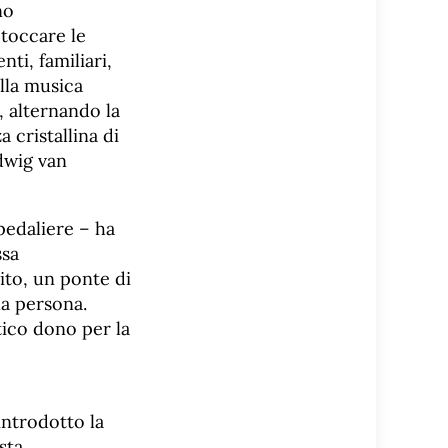
no
 toccare le
ti, familiari,
ella musica
, alternando la
 cristallina di
dwig van
pedaliere – ha
ssa
ito, un ponte di
la persona.
tico dono per la
introdotto la
sta