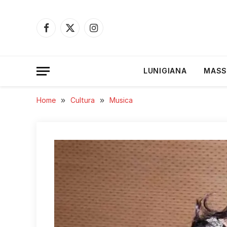
Facebook
X
Instagram
(Twitter)
LUNIGIANA
MASS
Home
»
Cultura
»
Musica