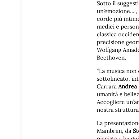
Sotto il suggest
un’emozione…”, l
corde più intim
medici e persona
classica occiden
precisione geome
Wolfgang Amadeu
Beethoven.
“La musica non 
sottolineato, in
Carrara
Andrea
umanità e bellez
Accogliere un’ar
nostra struttura.
La presentazion
Mambrini, da
St
pianista e ha gui