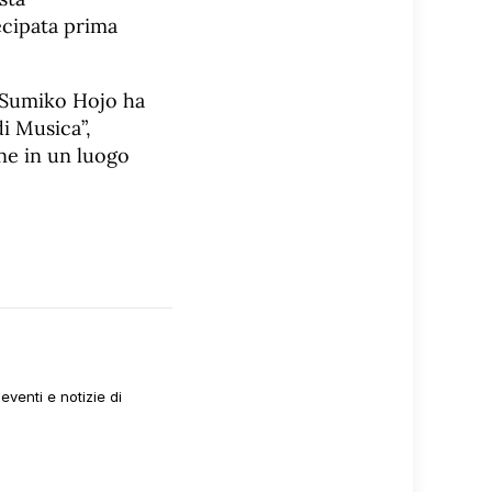
ecipata prima
e Sumiko Hojo ha
di Musica”,
ne in un luogo
venti e notizie di