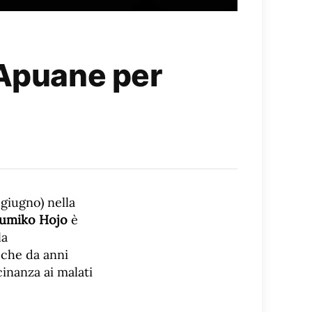
 Apuane per
giugno) nella
umiko Hojo
è
la
i che da anni
cinanza ai malati