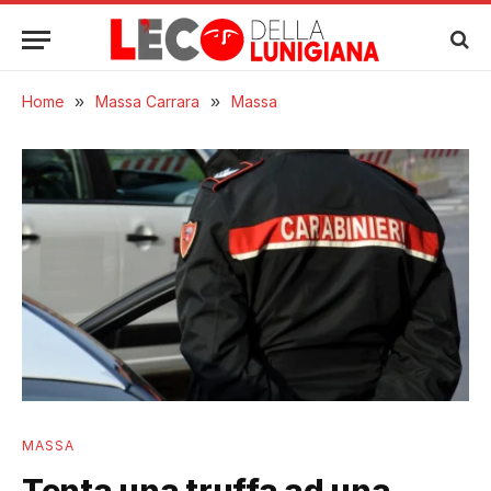
Home
»
Massa Carrara
»
Massa
MASSA
Tenta una truffa ad una