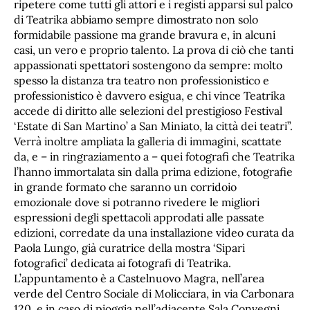
ripetere come tutti gli attori e i registi apparsi sul palco
di Teatrika abbiamo sempre dimostrato non solo
formidabile passione ma grande bravura e, in alcuni
casi, un vero e proprio talento. La prova di ciò che tanti
appassionati spettatori sostengono da sempre: molto
spesso la distanza tra teatro non professionistico e
professionistico è davvero esigua, e chi vince Teatrika
accede di diritto alle selezioni del prestigioso Festival
‘Estate di San Martino’ a San Miniato, la città dei teatri”.
Verrà inoltre ampliata la galleria di immagini, scattate
da, e – in ringraziamento a – quei fotografi che Teatrika
l’hanno immortalata sin dalla prima edizione, fotografie
in grande formato che saranno un corridoio
emozionale dove si potranno rivedere le migliori
espressioni degli spettacoli approdati alle passate
edizioni, corredate da una installazione video curata da
Paola Lungo, già curatrice della mostra ‘Sipari
fotografici’ dedicata ai fotografi di Teatrika.
L’appuntamento è a Castelnuovo Magra, nell’area
verde del Centro Sociale di Molicciara, in via Carbonara
120, e in caso di pioggia nell’adiacente Sala Convegni.