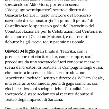
spettacolo su Aldo Moro, porterà in scena
“Diecigiugnoventiquattro”, scritto e diretto da
Giancarlo Loffarelli, testo vincitore del Concorso
nazionale di drammaturgia “In punta di penna” di
Castelfranco; lo spettacolo gode del Patrocinio del
Comitato Nazionale per le Celebrazioni del Centenario
della morte di Giacomo Matteotti, e dal recente
debutto ha già ricevuto un premio nazionale.
Giovedì 04 luglio
gran finale di Teatrika, con la
premiazione dei vincitori che, come sempre, sarà
preceduta da uno spettacolo fuori concorso messo in
scena dai creatori di Teatrika, la Compagnia degli evasi,
che porterà in scena l’ultima loro produzione
“Apericena Pochade” scritto e diretto da William Cidale,
una esilarante commedia piena di gags comiche, con
giochi e riflessioni sociopolitiche d’attualità. Lo
spettacolo è stato acclamato al recente debutto al
Teatro degli Impavidi di Sarzana.
Ogni sera il pubblico sarà chiamato ad assegnare un