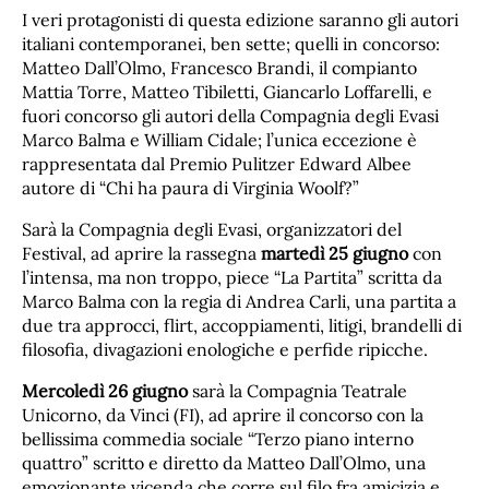
I veri protagonisti di questa edizione saranno gli autori
italiani contemporanei, ben sette; quelli in concorso:
Matteo Dall’Olmo, Francesco Brandi, il compianto
Mattia Torre, Matteo Tibiletti, Giancarlo Loffarelli, e
fuori concorso gli autori della Compagnia degli Evasi
Marco Balma e William Cidale; l’unica eccezione è
rappresentata dal Premio Pulitzer Edward Albee
autore di “Chi ha paura di Virginia Woolf?”
Sarà la Compagnia degli Evasi, organizzatori del
Festival, ad aprire la rassegna
martedì 25 giugno
con
l’intensa, ma non troppo, piece “La Partita” scritta da
Marco Balma con la regia di Andrea Carli, una partita a
due tra approcci, flirt, accoppiamenti, litigi, brandelli di
filosofia, divagazioni enologiche e perfide ripicche.
Mercoledì 26 giugno
sarà la Compagnia Teatrale
Unicorno, da Vinci (FI), ad aprire il concorso con la
bellissima commedia sociale “Terzo piano interno
quattro” scritto e diretto da Matteo Dall’Olmo, una
emozionante vicenda che corre sul filo fra amicizia e