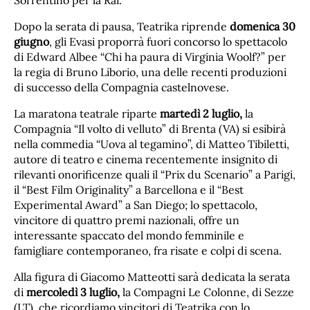
Sorrentino per la Rai.
Dopo la serata di pausa, Teatrika riprende
domenica 30
giugno
, gli Evasi proporrà fuori concorso lo spettacolo
di Edward Albee “Chi ha paura di Virginia Woolf?” per
la regia di Bruno Liborio, una delle recenti produzioni
di successo della Compagnia castelnovese.
La maratona teatrale riparte
martedì 2 luglio,
la
Compagnia “Il volto di velluto” di Brenta (VA) si esibirà
nella commedia “Uova al tegamino”, di Matteo Tibiletti,
autore di teatro e cinema recentemente insignito di
rilevanti onorificenze quali il “Prix du Scenario” a Parigi,
il “Best Film Originality” a Barcellona e il “Best
Experimental Award” a San Diego; lo spettacolo,
vincitore di quattro premi nazionali, offre un
interessante spaccato del mondo femminile e
famigliare contemporaneo, fra risate e colpi di scena.
Alla figura di Giacomo Matteotti sarà dedicata la serata
di
mercoledì 3 luglio,
la Compagni Le Colonne, di Sezze
(LT), che ricordiamo vincitori di Teatrika con lo