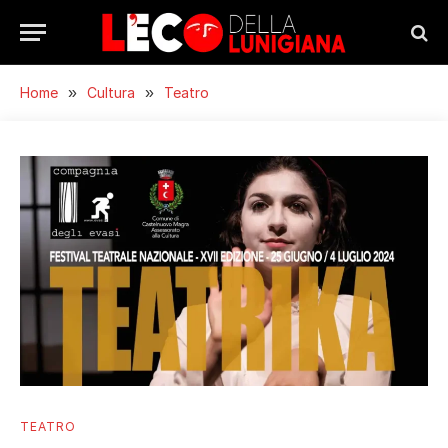
Home
»
Cultura
»
Teatro
TEATRO