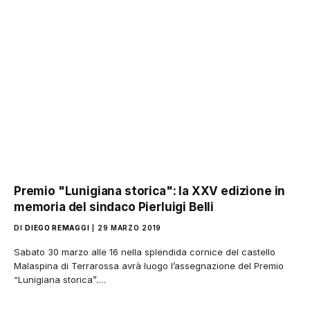
Premio "Lunigiana storica": la XXV edizione in
memoria del sindaco Pierluigi Belli
DI
DIEGO REMAGGI
29 MARZO 2019
Sabato 30 marzo alle 16 nella splendida cornice del castello
Malaspina di Terrarossa avrà luogo l’assegnazione del Premio
“Lunigiana storica”.…