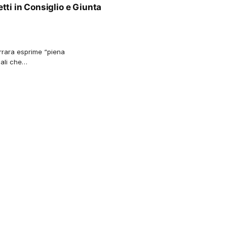
etti in Consiglio e Giunta
arrara esprime “piena
onali che…