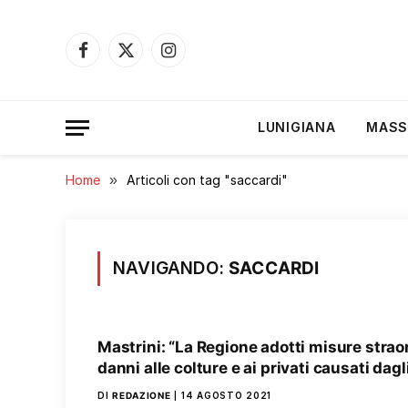
Facebook
X
Instagram
(Twitter)
LUNIGIANA
MASS
Home
»
Articoli con tag "saccardi"
NAVIGANDO:
SACCARDI
Mastrini: “La Regione adotti misure straor
danni alle colture e ai privati causati dagl
DI
REDAZIONE
14 AGOSTO 2021