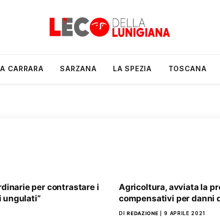
A CARRARA
SARZANA
LA SPEZIA
TOSCANA
dinarie per contrastare i
Agricoltura, avviata la p
i ungulati”
compensativi per danni d
DI
REDAZIONE
9 APRILE 2021