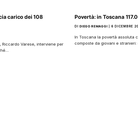
cia carico dei 108
Povertà: in Toscana 117.
DI
DIEGO REMAGGI
6 DICEMBRE 2
In Toscana la povertà assoluta c
composte da giovani e stranieri: 
a, Riccardo Varese, interviene per
nché…