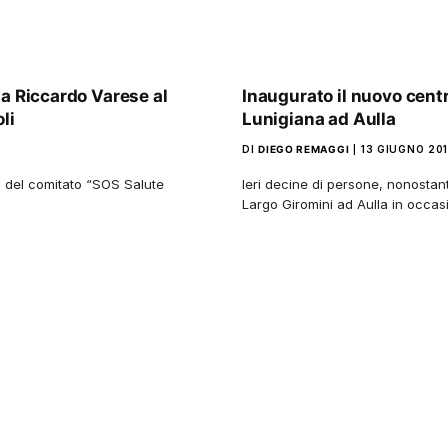
na Riccardo Varese al
Inaugurato il nuovo centr
li
Lunigiana ad Aulla
DI
DIEGO REMAGGI
13 GIUGNO 20
ti del comitato “SOS Salute
Ieri decine di persone, nonostant
Largo Giromini ad Aulla in occa