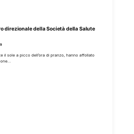
o direzionale della Società della Salute
19
e il sole a picco dell’ora di pranzo, hanno affollato
sione…