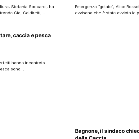
ltura, Stefania Saccardi, ha
Emergenza “gelate”, Alice Rossetti 
trando Cia, Coldiretti,…
avvisano che è stata avviata la
ntare, caccia e pesca
 Perfetti hanno incontrato
 pesca sono…
Bagnone, il sindaco chied
della Caccia