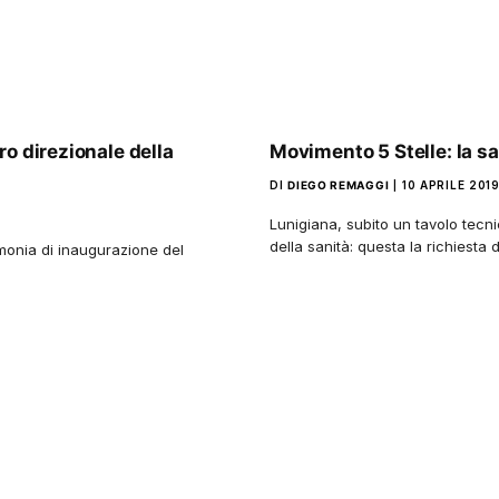
o direzionale della
Movimento 5 Stelle: la s
DI
DIEGO REMAGGI
10 APRILE 201
Lunigiana, subito un tavolo tecnic
della sanità: questa la richiesta 
imonia di inaugurazione del