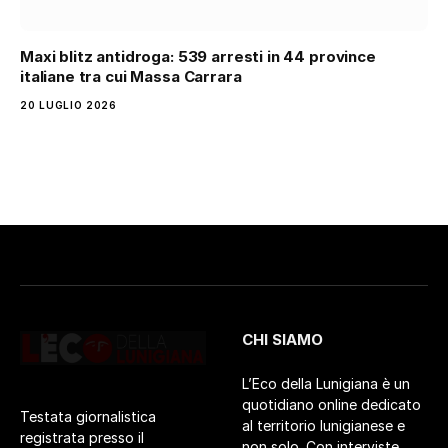
Maxi blitz antidroga: 539 arresti in 44 province
italiane tra cui Massa Carrara
20 LUGLIO 2026
CHI SIAMO
L’Eco della Lunigiana è un
quotidiano online dedicato
Testata giornalistica
al territorio lunigianese e
registrata presso il
non solo. Con interviste,