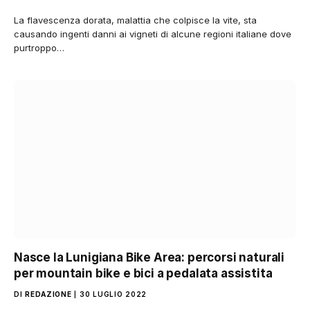
La flavescenza dorata, malattia che colpisce la vite, sta
causando ingenti danni ai vigneti di alcune regioni italiane dove
purtroppo…
Nasce la Lunigiana Bike Area: percorsi naturali
per mountain bike e bici a pedalata assistita
DI
REDAZIONE
30 LUGLIO 2022