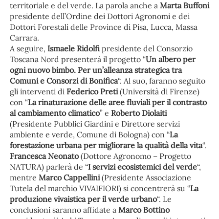
territoriale e del verde. La parola anche a
Marta Buffoni
presidente dell’Ordine dei Dottori Agronomi e dei
Dottori Forestali delle Province di Pisa, Lucca, Massa
Carrara.
A seguire,
Ismaele Ridolfi
presidente del Consorzio
Toscana Nord presenterà il progetto “
Un albero per
ogni nuovo bimbo. Per un’alleanza strategica tra
Comuni e Consorzi di Bonifica
“. Al suo, faranno seguito
gli interventi di
Federico Preti
(Università di Firenze)
con “
La rinaturazione delle aree fluviali per il contrasto
al cambiamento climatico
” e
Roberto Diolaiti
(Presidente Pubblici Giardini e Direttore servizi
ambiente e verde, Comune di Bologna) con “
La
forestazione urbana per migliorare la qualità della vita
“.
Francesca Neonato
(Dottore Agronomo – Progetto
NATURA) parlerà de “
I servizi ecosistemici del verde
“,
mentre
Marco Cappellini
(Presidente Associazione
Tutela del marchio VIVAIFIORI) si concentrerà su “
La
produzione vivaistica per il verde urbano
“. Le
conclusioni saranno affidate a
Marco Bottino