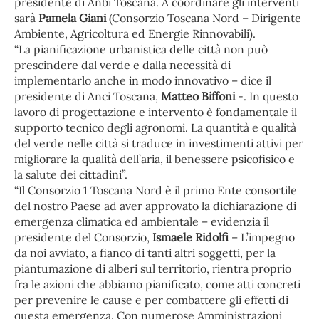
presidente di Anbi Toscana. A coordinare gli interventi
sarà
Pamela Giani
(Consorzio Toscana Nord – Dirigente
Ambiente, Agricoltura ed Energie Rinnovabili).
“La pianificazione urbanistica delle città non può
prescindere dal verde e dalla necessità di
implementarlo anche in modo innovativo – dice il
presidente di Anci Toscana,
Matteo Biffoni
-. In questo
lavoro di progettazione e intervento è fondamentale il
supporto tecnico degli agronomi. La quantità e qualità
del verde nelle città si traduce in investimenti attivi per
migliorare la qualità dell’aria, il benessere psicofisico e
la salute dei cittadini”.
“Il Consorzio 1 Toscana Nord è il primo Ente consortile
del nostro Paese ad aver approvato la dichiarazione di
emergenza climatica ed ambientale – evidenzia il
presidente del Consorzio,
Ismaele Ridolfi
– L’impegno
da noi avviato, a fianco di tanti altri soggetti, per la
piantumazione di alberi sul territorio, rientra proprio
fra le azioni che abbiamo pianificato, come atti concreti
per prevenire le cause e per combattere gli effetti di
questa emergenza. Con numerose Amministrazioni