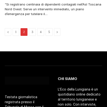
“Si registrano centinaia di dipendenti contagiati nell’Asl Toscana
Nord Ovest. Serve un intervento immediato, un piano
d’emergenza per tutelare il…
Pagina
Pagina
1
2
3
4
5
precedente
successiva
CHI SIAMO
L’Eco della Lunigiana è un
quotidiano online dedicato
Testata giornalistica
al territorio lunigianese e
registrata presso il
non solo. Con interviste,
Tribunale di Massa con il