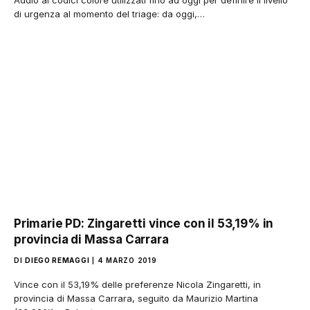
Addio ai codici colore utilizzati fino ad oggi per definire il livello
di urgenza al momento del triage: da oggi,…
Primarie PD: Zingaretti vince con il 53,19% in
provincia di Massa Carrara
DI
DIEGO REMAGGI
4 MARZO 2019
Vince con il 53,19% delle preferenze Nicola Zingaretti, in
provincia di Massa Carrara, seguito da Maurizio Martina