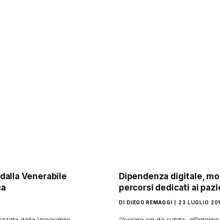
dalla Venerabile
Dipendenza digitale, moz
ca
percorsi dedicati ai paz
DI
DIEGO REMAGGI
23 LUGLIO 20
izzata dalla Venerabile
“Avviare sin da subito, all’inter