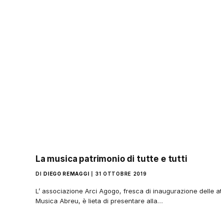
La musica patrimonio di tutte e tutti
DI
DIEGO REMAGGI
31 OTTOBRE 2019
L’ associazione Arci Agogo, fresca di inaugurazione delle at
Musica Abreu, è lieta di presentare alla…