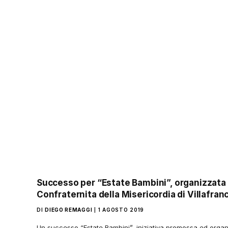
Successo per “Estate Bambini”, organizzata 
Confraternita della Misericordia di Villafran
DI
DIEGO REMAGGI
1 AGOSTO 2019
Un successo “Estate Bambini”, iniziativa promossa ed organ