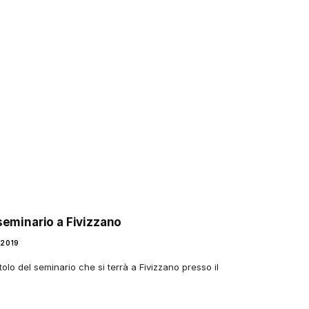
 seminario a Fivizzano
2019
itolo del seminario che si terrà a Fivizzano presso il