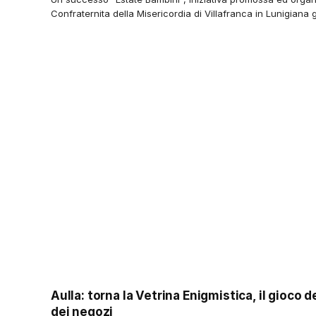
Confraternita della Misericordia di Villafranca in Lunigiana 
Aulla: torna la Vetrina Enigmistica, il gioco d
dei negozi