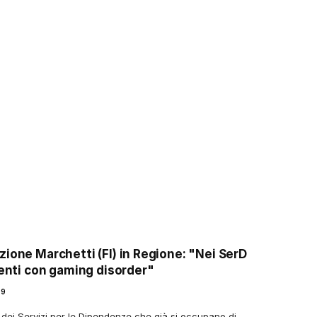
ione Marchetti (FI) in Regione: "Nei SerD
ienti con gaming disorder"
19
no dei Servizi per le Dipendenze che già si occupano di