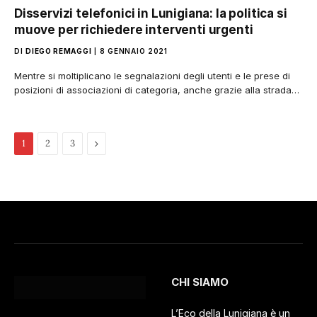
Disservizi telefonici in Lunigiana: la politica si
muove per richiedere interventi urgenti
DI
DIEGO REMAGGI
8 GENNAIO 2021
Mentre si moltiplicano le segnalazioni degli utenti e le prese di
posizioni di associazioni di categoria, anche grazie alla strada…
Pagina
1
2
3
successiva
CHI SIAMO
L’Eco della Lunigiana è un