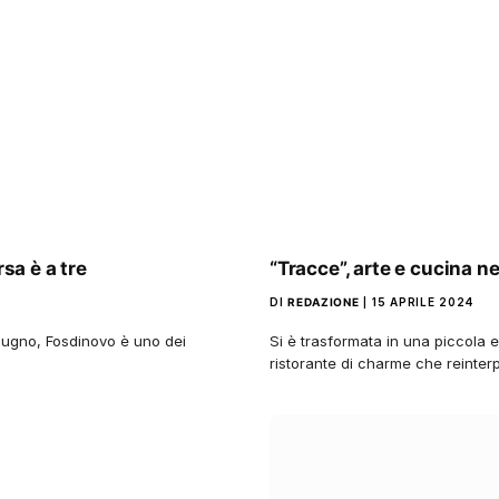
rsa è a tre
“Tracce”, arte e cucina n
DI
REDAZIONE
15 APRILE 2024
iugno, Fosdinovo è uno dei
Si è trasformata in una piccola e
ristorante di charme che reinter