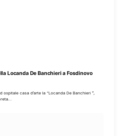
ella Locanda De Banchieri a Fosdinovo
d ospitale casa d’arte la “Locanda De Banchieri ”,
preta…