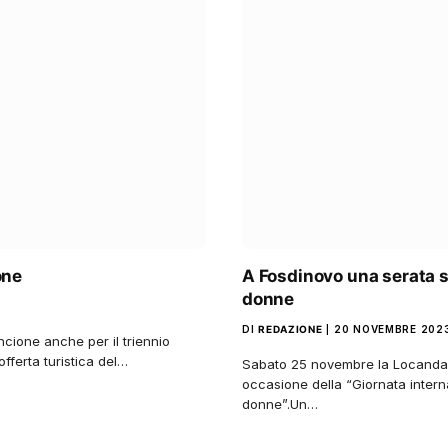
one
A Fosdinovo una serata sp
donne
DI
REDAZIONE
20 NOVEMBRE 202
ncione anche per il triennio
fferta turistica del…
Sabato 25 novembre la Locanda d
occasione della “Giornata interna
donne”.Un…