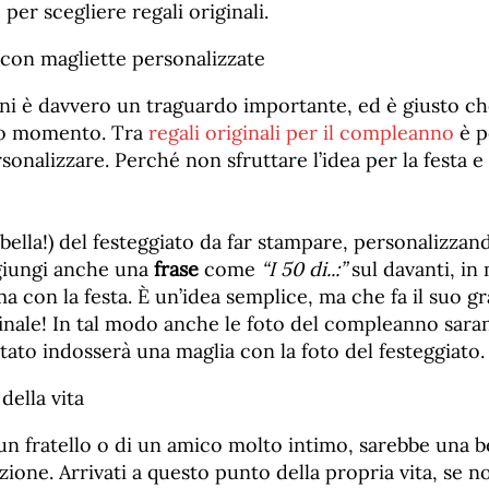
 per scegliere regali originali.
 con magliette personalizzate
 è davvero un traguardo importante, ed è giusto che 
to momento. Tra
regali originali per il compleanno
è p
sonalizzare. Perché non sfruttare l’idea per la festa e
(bella!) del festeggiato da far stampare, personalizzan
giungi anche una
frase
come
“I 50 di..:”
sul davanti, in
ema con la festa. È un’idea semplice, ma che fa il suo g
 finale! In tal modo anche le foto del compleanno saran
tato indosserà una maglia con la foto del festeggiato.
 della vita
 un fratello o di un amico molto intimo, sarebbe una b
ione. Arrivati a questo punto della propria vita, se no