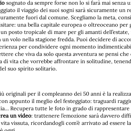
io
sognato da sempre forse non lo si farà mai senza un
eggiato il viaggio dei suoi sogni sarà sicuramente un r
curamente fuori dal comune. Scegliamo la meta, consi
itare: una bella capitale europea o oltreoceano per g
un posto tropicale di mare per gli amanti dell’estate,
 un volo nella stagione fredda. Puoi decidere di acc
perienza per condividere ogni momento indimenticabil
ttere che viva da solo questa avventura se pensi che
 di vita che vorrebbe affrontare in solitudine, tene
l suo spirito solitario.
iù originali per il compleanno dei 50 anni è la realizz
 con appunto il meglio del festeggiato: traguardi raggi
glia… Recupera tutte le foto in grado di rappresentar
crea un video
: trattenere l’emozione sarà davvero diffi
 vita vissuta, ricordandogli com’è arrivato ad essere l
 è oggi.