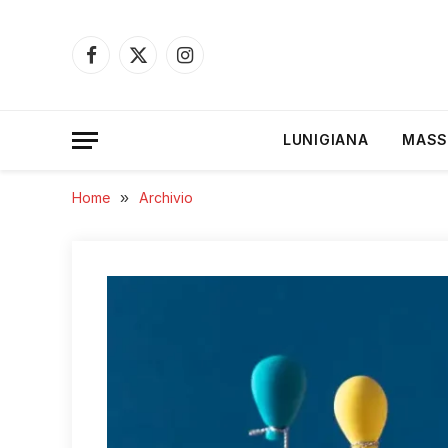
Facebook
X
Instagram
(Twitter)
LUNIGIANA
MASS
Home
»
Archivio