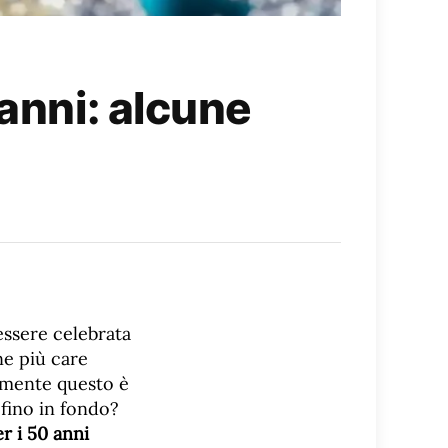
 anni: alcune
 essere celebrata
ne più care
ilmente questo è
 fino in fondo?
r i 50 anni