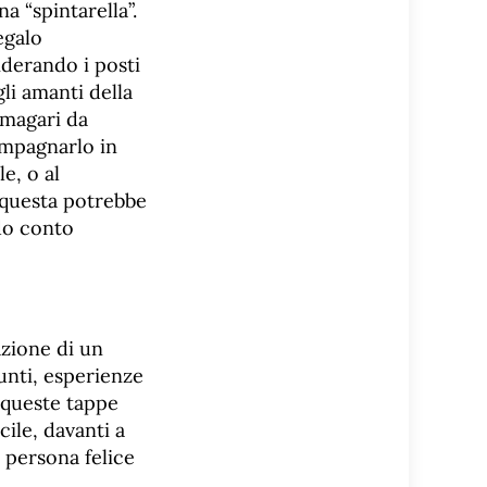
a “spintarella”.
egalo
derando i posti
li amanti della
 magari da
ompagnarlo in
e, o al
 questa potrebbe
ndo conto
azione di un
unti, esperienze
e queste tappe
cile, davanti a
a persona felice