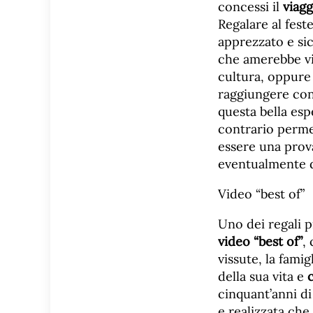
concessi il
viagg
Regalare al fest
apprezzato e si
che amerebbe vis
cultura, oppure 
raggiungere con
questa bella es
contrario perme
essere una prova
eventualmente de
Video “best of”
Uno dei regali p
video “best of”
,
vissute, la fami
della sua vita e
cinquant’anni di
e realizzata che