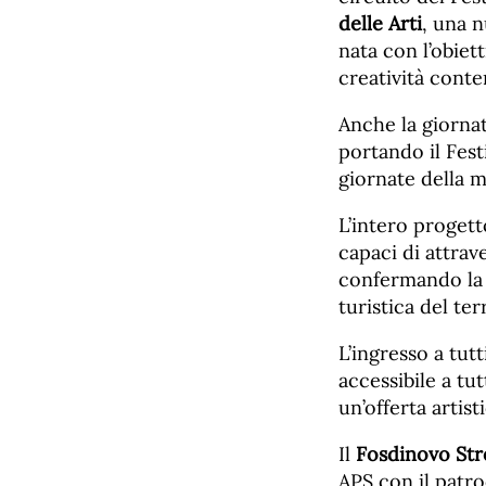
delle Arti
, una n
nata con l’obiet
creatività cont
Anche la giornat
portando il Fes
giornate della m
L’intero progetto
capaci di attrav
confermando la 
turistica del ter
L’ingresso a tutt
accessibile a tu
un’offerta artisti
Il
Fosdinovo Str
APS con il patr