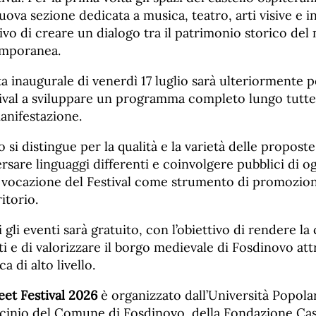
uova sezione dedicata a musica, teatro, arti visive e in
tivo di creare un dialogo tra il patrimonio storico del
emporanea.
a inaugurale di venerdì 17 luglio sarà ulteriormente p
tival a sviluppare un programma completo lungo tutte 
anifestazione.
 si distingue per la qualità e la varietà delle proposte
ersare linguaggi differenti e coinvolgere pubblici di og
vocazione del Festival come strumento di promozion
ritorio.
i gli eventi sarà gratuito, con l’obiettivo di rendere la
tti e di valorizzare il borgo medievale di Fosdinovo at
ca di alto livello.
eet Festival 2026
è organizzato dall’Università Popola
ocinio del Comune di Fosdinovo, della Fondazione Cas