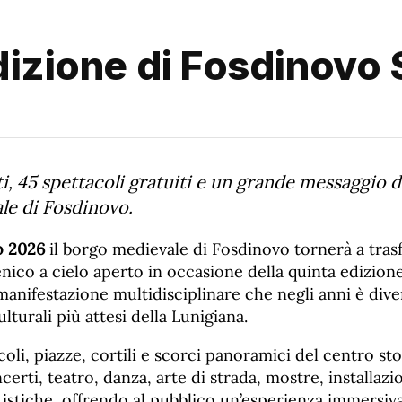
dizione di Fosdinovo 
ti, 45 spettacoli gratuiti e un grande messaggio d
le di Fosdinovo.
io 2026
il borgo medievale di Fosdinovo tornerà a tras
nico a cielo aperto in occasione della quinta edizion
 manifestazione multidisciplinare che negli anni è div
turali più attesi della Lunigiana.
icoli, piazze, cortili e scorci panoramici del centro st
erti, teatro, danza, arte di strada, mostre, installazi
istiche, offrendo al pubblico un’esperienza immersiva