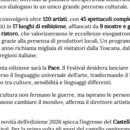
ico dialogano in un unico grande percorso culturale.
 coinvolgerà oltre
120 artisti
, con
45 spettacoli comp
iti in
17 luoghi di esibizione
, affiancati da
9 mostre e g
 ristoro
, che valorizzeranno le eccellenze enogastro
 grazie alla presenza di produttori locali. Un progra
 anno richiama migliaia di visitatori dalla Toscana, dal
egioni italiane.
inta edizione sarà la
Pace
. Il Festival desidera lanciar
rso il linguaggio universale dell’arte, trasformando il
 tra culture, sensibilità e linguaggi differenti.
cultura non fermano le guerre, ma ispirano le person
sono cambiare il mondo», afferma il direttore artist
i novità dell’edizione 2026 spicca l’ingresso del
Castel
ival. Per la prima volta gli spazi del castello ospitera