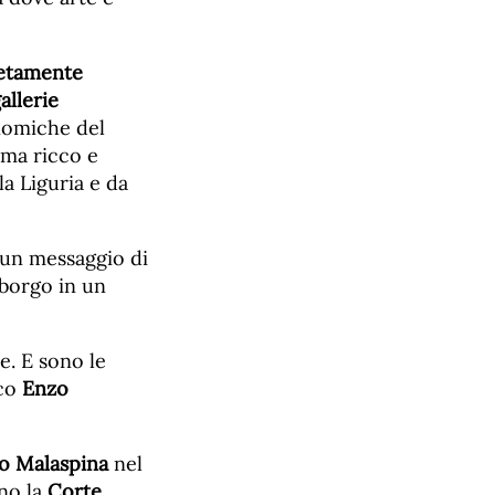
letamente
allerie
nomiche del
mma ricco e
la Liguria e da
e un messaggio di
 borgo in un
e. E sono le
ico
Enzo
lo Malaspina
nel
nno la
Corte