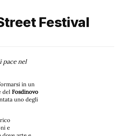
Street Festival
i pace nel
formarsi in un
e del
Fosdinovo
entata uno degli
orico
oni e
 dove arte e