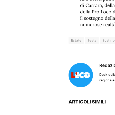
di Carrara, del
della Pro Loco 
il sostegno del
numerose realtà
Estate
festa
fostin
Redazi
Desk dell
regionale
ARTICOLI SIMILI