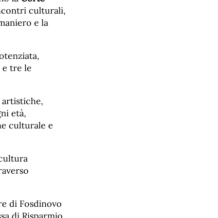
contri culturali,
 maniero e la
otenziata,
e tre le
 artistiche,
ni età,
e culturale e
 cultura
traverso
re di Fosdinovo
sa di Risparmio