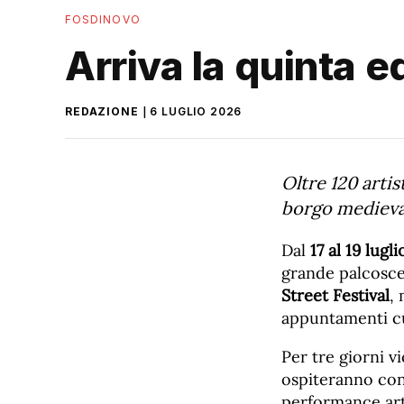
FOSDINOVO
Arriva la quinta e
REDAZIONE
6 LUGLIO 2026
Oltre 120 artis
borgo medieva
Dal
17 al 19 lugl
grande palcosce
Street Festival
,
appuntamenti cul
Per tre giorni v
ospiteranno conc
performance art