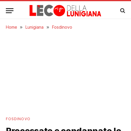
Home
»
Lunigiana
»
Fosdinovo
FOSDINOVO
Processato e condannato lo