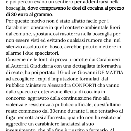
e poi percorrevano un sentiero per addentrarsi nella
boscaglia,
dove compravano le dosi di cocaina al prezzo
di 80 euro al grammo
.
Per questo motivo non è stato affatto facile per i
Carabinieri operare in quel contesto ambientale fuori
dal comune, spostandosi rasoterra nella boscaglia per
non essere visti ed evitando qualsiasi rumore che, nel
silenzio assoluto del bosco, avrebbe potuto mettere in
allarme i due spacciatori.
L’insieme delle fonti di prova prodotte dai Carabinieri
all’Autorità Giudiziaria con una dettagliata informativa
di reato, ha poi portato il Giudice Giovanni DE MATTIA
ad accogliere i capi d’imputazione formulati dal
Pubblico Ministero Alessandra CONFORTI cha vanno
dallo spaccio e detenzione illecita di cocaina in
concorso, aggravato dalla continuazione fino alla
violenza e resistenza a pubblico ufficiale, quest’ultimo
reato commesso dal 30enne durante il suo tentativo di
fuga per sottrarsi all’arresto, quando non ha esitato ad
aggredire un carabiniere lanciatosi al suo
inseguimento, che alla fine è riuscito a fermarlo. Al