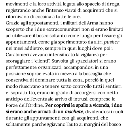
movimenti e la loro attività legata allo spaccio di droga,
registrando anche l’intenso viavai di acquirenti che si
rifornivano di cocaina a tutte le ore.
Grazie agli appostamenti, i militari dell’Arma hanno
scoperto che i due extracomunitari non si erano limitati
ad utilizzare il bosco soltanto come luogo per fissare gli
appuntamenti, come già sperimentato da altri
pusher
nei mesi addietro, sempre in quei luoghi dove poi i
Carabinieri avevano intensificato la vigilanza per
scoraggiare i “clienti”. Stavolta gli spacciatori si erano
perfettamente organizzati, accampandosi in una
posizione sopraelevata in mezzo alla boscaglia che
consentiva di dominare tutta la zona, perciò in quel
modo riuscivano a tenere sotto controllo tutti i sentieri
e, soprattutto, erano in grado di accorgersi con netto
anticipo dell’eventuale arrivo di intrusi, comprese le
Forze dell’Ordine.
Per coprirsi le spalle a vicenda, i due
si erano anche armati di un
machete
, dividendosi i ruoli
durante gli appuntamenti con gli acquirenti, che
solitamente parcheggiavano l’auto ai margini del bosco