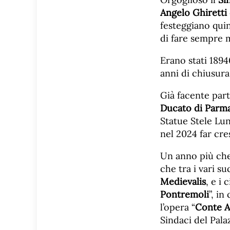
Angelo Ghiretti
festeggiano quin
di fare sempre 
Erano stati 1894
anni di chiusura
Già facente part
Ducato di Parma
Statue Stele Lun
nel 2024 far cre
Un anno più che 
che tra i vari s
Medievalis
, e i 
Pontremoli
”, in
l’opera “
Conte A
Sindaci del Pala