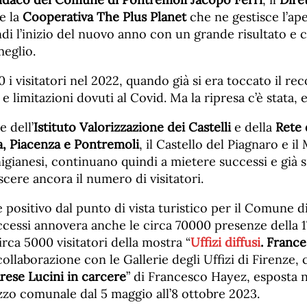
e la
Cooperativa The Plus Planet
che ne gestisce l’ap
di l’inizio del nuovo anno con un grande risultato e c
meglio.
0 i visitatori nel 2022, quando già si era toccato il re
 e limitazioni dovuti al Covid. Ma la ripresa c’è stata,
e dell’
Istituto Valorizzazione dei Castelli
e della
Rete 
, Piacenza e Pontremoli
, il Castello del Piagnaro e i
igianesi, continuano quindi a mietere successi e già 
scere ancora il numero di visitatori.
positivo dal punto di vista turistico per il Comune d
uccessi annovera anche le circa 70000 presenze della 
circa 5000 visitatori della mostra “
Uffizi diffusi
. Franc
 collaborazione con le Gallerie degli Uffizi di Firenze, 
rese Lucini in carcere
” di Francesco Hayez, esposta n
zzo comunale dal 5 maggio all’8 ottobre 2023.