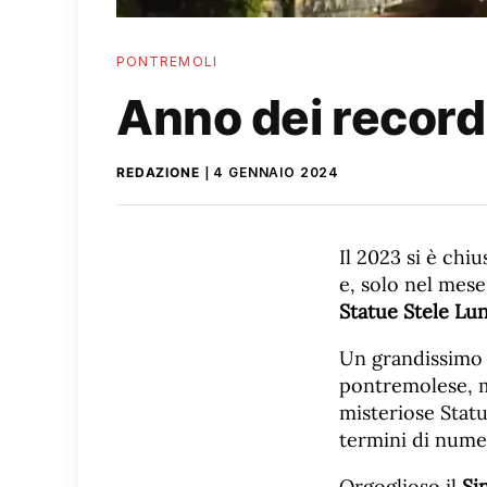
PONTREMOLI
Anno dei record
REDAZIONE
4 GENNAIO 2024
Il 2023 si è chi
e, solo nel mese
Statue Stele Lun
Un grandissimo r
pontremolese, me
misteriose Stat
termini di numeri
Orgoglioso il
Si