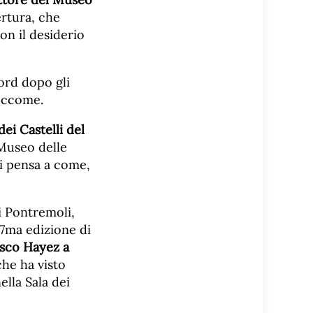
ertura, che
on il desiderio
cord dopo gli
 eccome.
dei Castelli del
l Museo delle
si pensa a come,
i Pontremoli,
17ma edizione di
esco Hayez a
che ha visto
ella Sala dei