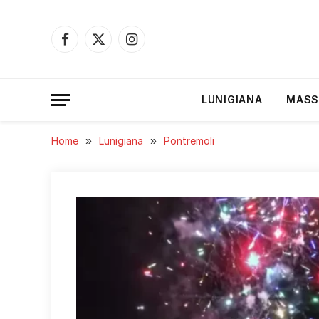
Facebook
X
Instagram
(Twitter)
LUNIGIANA
MASS
Home
»
Lunigiana
»
Pontremoli