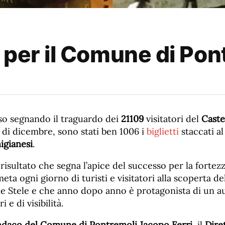
 per il Comune di Pon
uso segnando il traguardo dei
21109
visitatori del
Caste
 di dicembre, sono stati ben 1006 i
biglietti
staccati al
igianesi
.
isultato che segna l’apice del successo per la fortez
ta ogni giorno di turisti e visitatori alla scoperta del
ue Stele e che anno dopo anno è protagonista di un 
 e di visibilità.
ndaco del Comune di Pontremoli Jacopo Ferri
, il
Dire