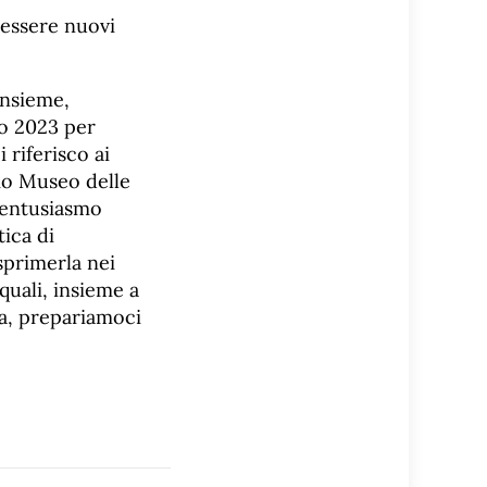
 essere nuovi
insieme,
do 2023 per
 riferisco ai
mo Museo delle
e entusiasmo
tica di
sprimerla nei
i quali, insieme a
ra, prepariamoci