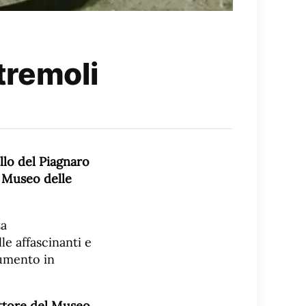
tremoli
llo del Piagnaro
Museo delle
za
le affascinanti e
aumento in
ttore del Museo