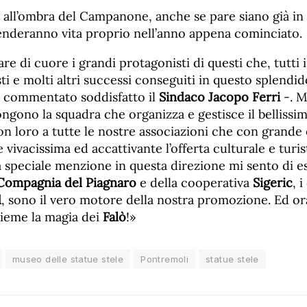
 all’ombra del Campanone, anche se pare siano già in
enderanno vita proprio nell’anno appena cominciato.
are di cuore i grandi protagonisti di questi che, tutti 
i e molti altri successi conseguiti in questo splendi
 commentato soddisfatto il
Sindaco Jacopo Ferri
-. Mi
ngono la squadra che organizza e gestisce il bellissi
on loro a tutte le nostre associazioni che con grand
ivacissima ed accattivante l’offerta culturale e turis
 speciale menzione in questa direzione mi sento di e
Compagnia del Piagnaro
e della cooperativa
Sigeric
, 
d
, sono il vero motore della nostra promozione. Ed o
nsieme la magia dei
Falò
!»
museo delle statue stele
Pontremoli
statue stele