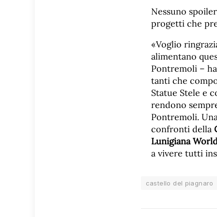
Nessuno spoiler
progetti che pr
«Voglio ringrazi
alimentano quest
Pontremoli – ha
tanti che compo
Statue Stele e c
rendono sempre v
Pontremoli. Una
confronti della
Lunigiana Worl
a vivere tutti i
castello del piagnaro