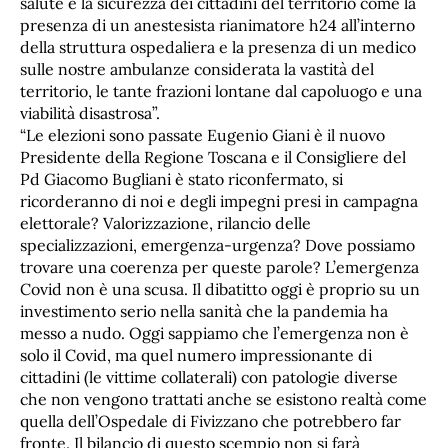
salute e la sicurezza dei cittadini del territorio come la
presenza di un anestesista rianimatore h24 all’interno
della struttura ospedaliera e la presenza di un medico
sulle nostre ambulanze considerata la vastità del
territorio, le tante frazioni lontane dal capoluogo e una
viabilità disastrosa”.
“Le elezioni sono passate Eugenio Giani è il nuovo
Presidente della Regione Toscana e il Consigliere del
Pd Giacomo Bugliani è stato riconfermato, si
ricorderanno di noi e degli impegni presi in campagna
elettorale? Valorizzazione, rilancio delle
specializzazioni, emergenza-urgenza? Dove possiamo
trovare una coerenza per queste parole? L’emergenza
Covid non è una scusa. Il dibatitto oggi è proprio su un
investimento serio nella sanità che la pandemia ha
messo a nudo. Oggi sappiamo che l’emergenza non è
solo il Covid, ma quel numero impressionante di
cittadini (le vittime collaterali) con patologie diverse
che non vengono trattati anche se esistono realtà come
quella dell’Ospedale di Fivizzano che potrebbero far
fronte. Il bilancio di questo scempio non si farà