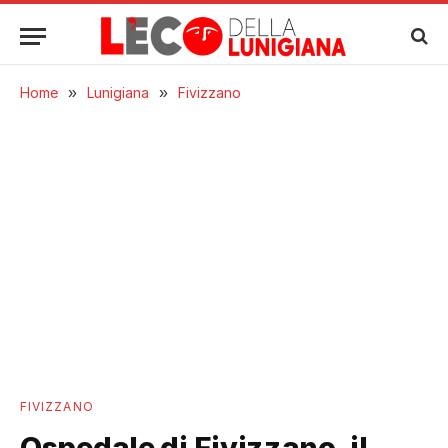
Home
»
Lunigiana
»
Fivizzano
FIVIZZANO
Ospedale di Fivizzano, il