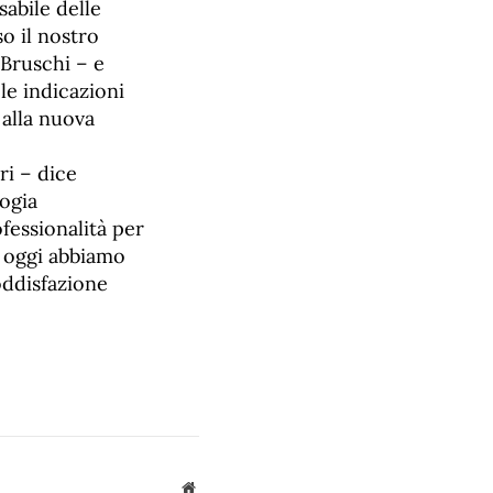
sabile delle
so il nostro
 Bruschi – e
le indicazioni
 alla nuova
ri – dice
logia
fessionalità per
, oggi abbiamo
oddisfazione
Sito