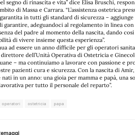
el segno di rinascita e vita” dice Elisa Bruschi, respon
ambito di Massa e Carrara. “L’assistenza ostetrica pres
garantita in tutti gli standard di sicurezza – aggiunge
i garantire, adeguandoci al regolamento in linea con 
esenza del padre al momento della nascita, dando così
bilità di vivere insieme questa esperienza”.
nua ad essere un anno difficile per gli operatori sanita
direttore dell’Unità Operativa di Ostetricia e Gineco
puane – ma continuiamo a lavorare con passione e pro
ostre pazienti cura e sicurezza. Con la nascita di Amir
le nati in un anno: una gioia per mamma e papà, una s
lavorativa per tutto il personale del reparto”.
operatori
ostetricia
papa
Remaggi