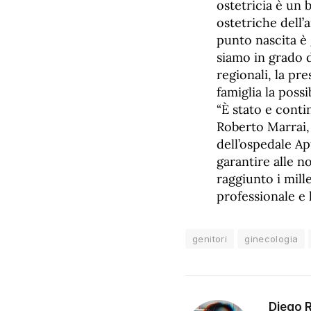
ostetricia è un b
ostetriche dell’
punto nascita è 
siamo in grado d
regionali, la pr
famiglia la possi
“È stato e conti
Roberto Marrai, 
dell’ospedale A
garantire alle n
raggiunto i mil
professionale e 
genitori
ginecologia
Diego 