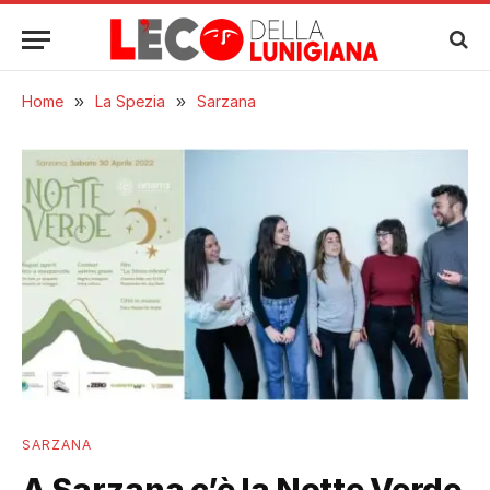
Home
»
La Spezia
»
Sarzana
SARZANA
A Sarzana c’è la Notte Verde