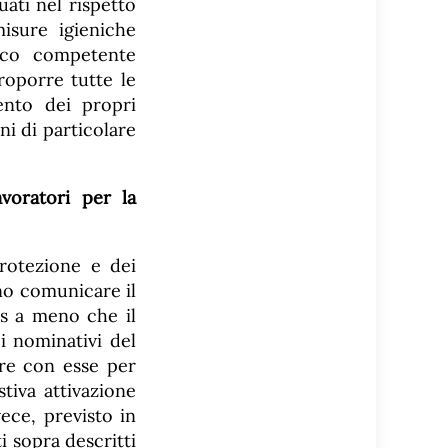
ati nel rispetto
isure igieniche
dico competente
roporre tutte le
ento dei propri
ni di particolare
voratori per la
protezione e dei
ono comunicare il
s a meno che il
i nominativi del
are con esse per
stiva attivazione
ece, previsto in
i sopra descritti