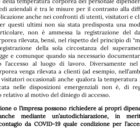
one della temperatura corporea del personale dipenden
sedi aziendali è tra le misure per il contrasto alla dif
icazione anche nei confronti di utenti, visitatori e c
per questi ultimi non sia stata predisposta una mod
articolare, non è ammessa la registrazione del dat
orea rilevata, bensì, nel rispetto del principio di “
registrazione della sola circostanza del superamen
 legge e comunque quando sia necessario documentar
 l’accesso al luogo di lavoro. Diversamente nel
porea venga rilevata a clienti (ad esempio, nell’amb
 visitatori occasionali anche qualora la temperatura 
icata nelle disposizioni emergenziali non è, di re
o relativo al motivo del diniego di accesso.
zione o l’impresa possono richiedere ai propri dipen
 anche mediante un’autodichiarazione, in merito
 contagio da COVID-19 quale condizione per l’acces