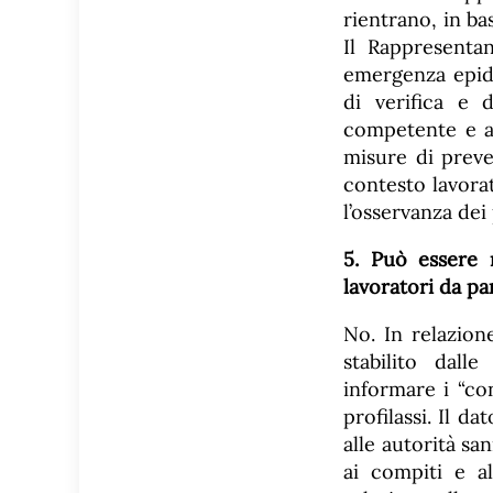
rientrano, in ba
Il Rappresentan
emergenza epide
di verifica e 
competente e al
misure di preve
contesto lavora
l’osservanza dei 
5. Può essere r
lavoratori da pa
No. In relazione
stabilito dall
informare i “con
profilassi. Il d
alle autorità sa
ai compiti e a