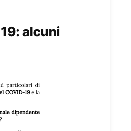
19: alcuni
ù particolari di
del COVID-19
e la
onale dipendente
?