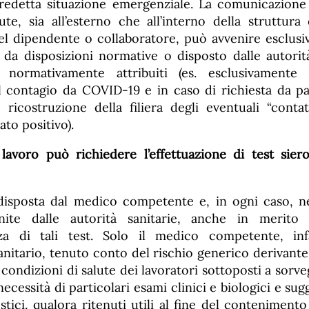
predetta situazione emergenziale. La comunicazione
lute, sia all’esterno che all’interno della struttura
l dipendente o collaboratore, può avvenire esclus
o da disposizioni normative o disposto dalle autori
normativamente attribuiti (es. esclusivamente 
 contagio da COVID-19 e in caso di richiesta da par
a ricostruzione della filiera degli eventuali “contat
ato positivo).
 lavoro può richiedere l’effettuazione di test siero
disposta dal medico competente e, in ogni caso, ne
nite dalle autorità sanitarie, anche in merito al
ezza di tali test. Solo il medico competente, inf
sanitario, tenuto conto del rischio generico derivant
 condizioni di salute dei lavoratori sottoposti a sorveg
necessità di particolari esami clinici e biologici e sug
tici, qualora ritenuti utili al fine del contenimento