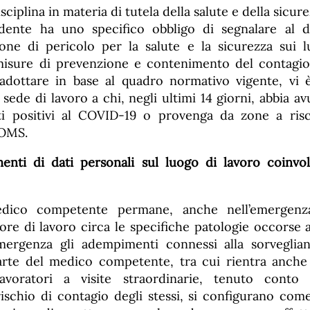
disciplina in materia di tutela della salute e della sicur
ndente ha uno specifico obbligo di segnalare al d
zione di pericolo per la salute e la sicurezza sui l
 misure di prevenzione e contenimento del contagio
adottare in base al quadro normativo vigente, vi è
a sede di lavoro a chi, negli ultimi 14 giorni, abbia a
tati positivi al COVID-19 o provenga da zone a ris
’OMS.
menti di dati personali sul luogo di lavoro coinv
dico competente permane, anche nell’emergenza,
ore di lavoro circa le specifiche patologie occorse a
mergenza gli adempimenti connessi alla sorveglian
arte del medico competente, tra cui rientra anche l
avoratori a visite straordinarie, tenuto conto
rischio di contagio degli stessi, si configurano com