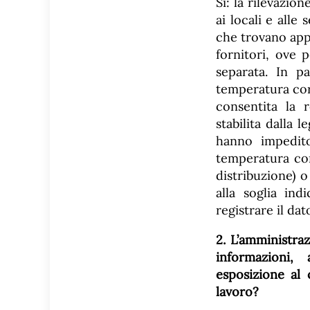
Sì: la rilevazi
ai locali e alle 
che trovano appl
fornitori, ove 
separata. In p
temperatura corp
consentita la 
stabilita dalla
hanno impedito
temperatura cor
distribuzione) o
alla soglia ind
registrare il dat
2. L’amministra
informazioni,
esposizione al
lavoro?