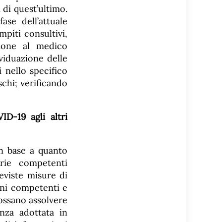
 di quest’ultimo.
ase dell’attuale
piti consultivi,
zione al medico
viduazione delle
 nello specifico
chi; verificando
ID-19 agli altri
 in base a quanto
arie competenti
reviste misure di
ioni competenti e
possano assolvere
nza adottata in