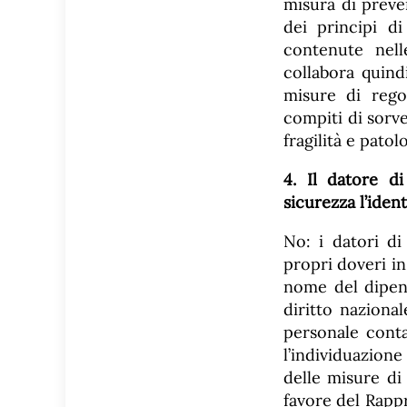
misura di preve
dei principi d
contenute nell
collabora quind
misure di rego
compiti di sorve
fragilità e patol
4. Il datore d
sicurezza l’iden
No: i datori di
propri doveri in
nome del dipen
diritto naziona
personale conta
l’individuazione
delle misure di
favore del Rappr