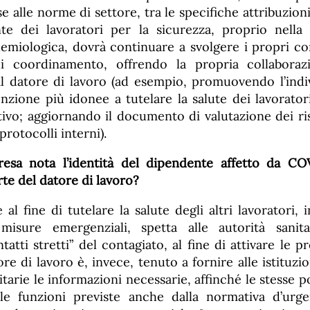
se alle norme di settore, tra le specifiche attribuzioni
te dei lavoratori per la sicurezza, proprio nella f
miologica, dovrà continuare a svolgere i propri com
di coordinamento, offrendo la propria collabora
 datore di lavoro (ad esempio, promuovendo l’indi
nzione più idonee a tutelare la salute dei lavoratori
tivo; aggiornando il documento di valutazione dei ris
protocolli interni).
esa nota l’identità del dipendente affetto da COV
rte del datore di lavoro?
 al fine di tutelare la salute degli altri lavoratori,
e misure emergenziali, spetta alle autorità sanit
tatti stretti” del contagiato, al fine di attivare le p
atore di lavoro è, invece, tenuto a fornire alle istituz
nitarie le informazioni necessarie, affinché le stesse 
lle funzioni previste anche dalla normativa d’urge