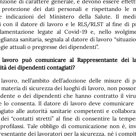
nzione di carattere generale, e devono essere effettu
i protezione dei dati personali e rispettando le m
e indicazioni del Ministero della Salute. Il me
i con il datore di lavoro e le RLS/RLST al fine di p
lamentazione legate al Covid-19 e, nello svolgim
glianza sanitaria, segnala al datore di lavoro “situazio
ogie attuali o pregresse dei dipendenti”.
i lavoro può comunicare al Rappresentante dei la
tità dei dipendenti contagiati?
 lavoro, nell’ambito dell’adozione delle misure di 
 materia di sicurezza dei luoghi di lavoro, non poss
dente o dei dipendenti che hanno contratto il viru
le lo consenta. Il datore di lavoro deve comunicare 
giato alle autorità sanitarie competenti e collabor
 dei “contatti stretti” al fine di consentire la tempe
 profilassi. Tale obbligo di comunicazione non è, inv
esentante dei lavoratori per la sicurezza, né i compit