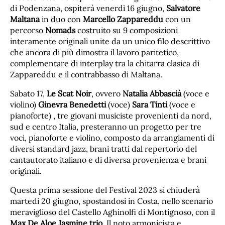
di Podenzana, ospiterà venerdì 16 giugno,
Salvatore
Maltana
in duo con
Marcello Zappareddu
con un
percorso
Nomads
costruito su 9 composizioni
interamente originali unite da un unico filo descrittivo
che ancora di più dimostra il lavoro paritetico,
complementare di interplay tra la chitarra clasica di
Zappareddu e il contrabbasso di Maltana.
Sabato 17,
Le Scat Noir
, ovvero
Natalia Abbascià
(voce e
violino)
Ginevra Benedetti
(voce)
Sara Tinti
(voce e
pianoforte) , tre giovani musiciste provenienti da nord,
sud e centro Italia, presteranno un progetto per tre
voci, pianoforte e violino, composto da arrangiamenti di
diversi standard jazz, brani tratti dal repertorio del
cantautorato italiano e di diversa provenienza e brani
originali.
Questa prima sessione del Festival 2023 si chiuderà
martedì 20 giugno, spostandosi in Costa, nello scenario
meraviglioso del Castello Aghinolfi di Montignoso, con il
Max De Aloe Jasmine trio
. Il noto armonicista e