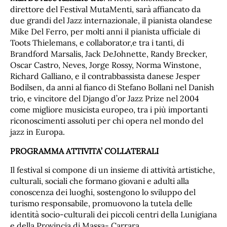
direttore del Festival MutaMenti, sarà affiancato da
due grandi del Jazz internazionale, il pianista olandese
Mike Del Ferro, per molti anni il pianista ufficiale di
Toots Thielemans, e collaborator,e tra i tanti, di
Brandford Marsalis, Jack DeJohnette, Randy Brecker,
Oscar Castro, Neves, Jorge Rossy, Norma Winstone,
Richard Galliano, e il contrabbassista danese Jesper
Bodilsen, da anni al fianco di Stefano Bollani nel Danish
trio, e vincitore del Django d’or Jazz Prize nel 2004
come migliore musicista europeo, tra i più importanti
riconoscimenti assoluti per chi opera nel mondo del
jazz in Europa.
PROGRAMMA ATTIVITA’ COLLATERALI
Il festival si compone di un insieme di attività artistiche,
culturali, sociali che formano giovani e adulti alla
conoscenza dei luoghi, sostengono lo sviluppo del
turismo responsabile, promuovono la tutela delle
identità socio-culturali dei piccoli centri della Lunigiana
e della Provincia di Massa- Carrara.