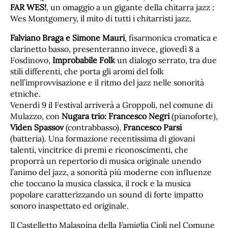
FAR WES!
, un omaggio a un gigante della chitarra jazz :
Wes Montgomery, il mito di tutti i chitarristi jazz.
Falviano Braga e Simone Mauri
, fisarmonica cromatica e
clarinetto basso, presenteranno invece, giovedì 8 a
Fosdinovo,
Improbabile Folk
un dialogo serrato, tra due
stili differenti, che porta gli aromi del folk
nell’improvvisazione e il ritmo del jazz nelle sonorità
etniche.
Venerdì 9 il Festival arriverà a Groppoli, nel comune di
Mulazzo, con
Nugara trio: Francesco Negri
(pianoforte),
Viden Spassov
(contrabbasso),
Francesco Parsi
(batteria). Una formazione recentissima di giovani
talenti, vincitrice di premi e riconoscimenti, che
proporrà un repertorio di musica originale unendo
l’animo del jazz, a sonorità più moderne con influenze
che toccano la musica classica, il rock e la musica
popolare caratterizzando un sound di forte impatto
sonoro inaspettato ed originale.
Il Castelletto Malaspina della Famiglia Cioli nel Comune