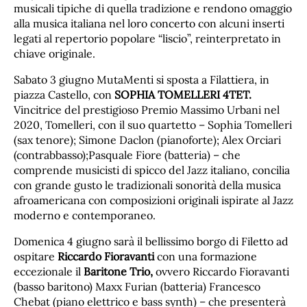
musicali tipiche di quella tradizione e rendono omaggio
alla musica italiana nel loro concerto con alcuni inserti
legati al repertorio popolare “liscio”, reinterpretato in
chiave originale.
Sabato 3 giugno MutaMenti si sposta a Filattiera, in
piazza Castello, con
SOPHIA TOMELLERI 4TET.
Vincitrice del prestigioso Premio Massimo Urbani nel
2020, Tomelleri, con il suo quartetto – Sophia Tomelleri
(sax tenore); Simone Daclon (pianoforte); Alex Orciari
(contrabbasso);Pasquale Fiore (batteria) – che
comprende musicisti di spicco del Jazz italiano, concilia
con grande gusto le tradizionali sonorità della musica
afroamericana con composizioni originali ispirate al Jazz
moderno e contemporaneo.
Domenica 4 giugno sarà il bellissimo borgo di Filetto ad
ospitare
Riccardo Fioravanti
con una formazione
eccezionale il
Baritone Trio,
ovvero Riccardo Fioravanti
(basso baritono) Maxx Furian (batteria) Francesco
Chebat (piano elettrico e bass synth) – che presenterà