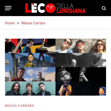
Home
»
Massa Carrara
MASSA CARRARA