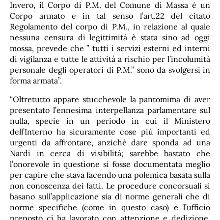
Invero, il Corpo di P.M. del Comune di Massa è un
Corpo armato e in tal senso l’art.22 del citato
Regolamento del corpo di P.M., in relazione al quale
nessuna censura di legittimità è stata sino ad oggi
mossa, prevede che ” tutti i servizi esterni ed interni
di vigilanza e tutte le attività a rischio per l’incolumità
personale degli operatori di P.M.” sono da svolgersi in
forma armata”.
“Oltretutto appare stucchevole la pantomima di aver
presentato l’ennesima interpellanza parlamentare sul
nulla, specie in un periodo in cui il Ministero
dell’Interno ha sicuramente cose più importanti ed
urgenti da affrontare, anziché dare sponda ad una
Nardi in cerca di visibilità; sarebbe bastato che
l’onorevole in questione si fosse documentata meglio
per capire che stava facendo una polemica basata sulla
non conoscenza dei fatti. Le procedure concorsuali si
basano sull’applicazione sia di norme generali che di
norme specifiche (come in questo caso) e l’ufficio
preposto ci ha lavorato con attenzione e dedizione,