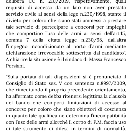
delibera CC n. 210/2019, rispettivamente, quali
requisiti di accesso da un lato non aver prestato
servizio civile ai sensi della lege n.230/1998, stante il
divieto per coloro che siano stati ammessi a prestare
tale servizio di partecipare a concorsi per impieghi
che comportino l’uso delle armi ai sensi dell’art.15,
comma 7 della citata legge n.230/98, dall’altra
l’impegno incondizionato al porto d’armi mediante
dichiarazione irrevocabile sottoscritta dal candidato”.
A chiarire la situazione è il sindaco di Massa Francesco
Persiani.
“Sulla portata di tali disposizioni si è pronunciato il
Consiglio di Stato sez. V con sentenza n.8997/2009,
che rimeditando il proprio precedente orientamento,
ha affermato come debba ritenersi legittima la clausola
del bando che comporti limitazioni di accesso al
concorso per coloro che siano obiettori di coscienza
in quanto tale qualifica ne determina l’incompatibilità
con l’uso delle armi allorché il corpo di P.M. faccia uso
di tale strumento di difesa in termini di normalità.