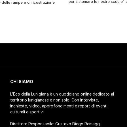
per sistemare le nostre scuole” 
 delle rampe e di ricostruzione
CHI SIAMO
L’Eco della Lunigiana è un quotidiano online dedicato al
territorio lunigianese e non solo. Con interviste,
inchieste, video, approfondimenti e report di eventi
culturali e sportivi.
Direttore Responsabile: Gustavo Diego Remaggi