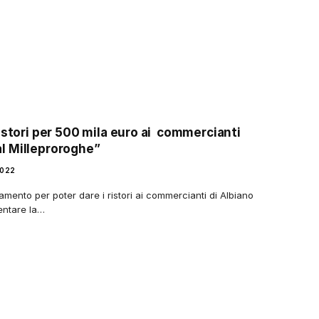
istori per 500 mila euro ai commercianti
l Milleproroghe”
2022
ento per poter dare i ristori ai commercianti di Albiano
entare la…