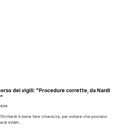
orso dei vigili: "Procedure corrette, da Nardi
a"
2020
all’On.Nardi è bene fare chiarezza, per evitare che possano
rdi infatti…