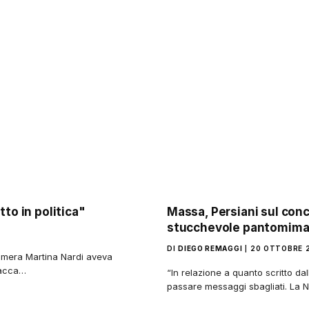
tto in politica"
Massa, Persiani sul conc
stucchevole pantomim
DI
DIEGO REMAGGI
20 OTTOBRE 
Camera Martina Nardi aveva
ttacca…
“In relazione a quanto scritto d
passare messaggi sbagliati. La Na