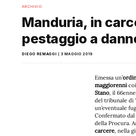
ARCHIVIO
Manduria, in carce
pestaggio a dann
DIEGO REMAGGI
3 MAGGIO 2019
Emessa un’
ordin
maggiorenni
coi
Stano
, il 66enn
del tribunale di
un’eventuale fug
Confermato dal 
della Procura. A
carcere
, nella g