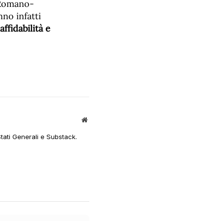
a Romano-
nno infatti
ffidabilità e
Sito
web
Stati Generali e Substack.