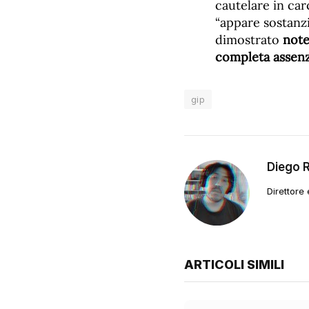
cautelare in car
“appare sostanzi
dimostrato
note
completa assenza
gip
Diego 
Direttore
ARTICOLI SIMILI