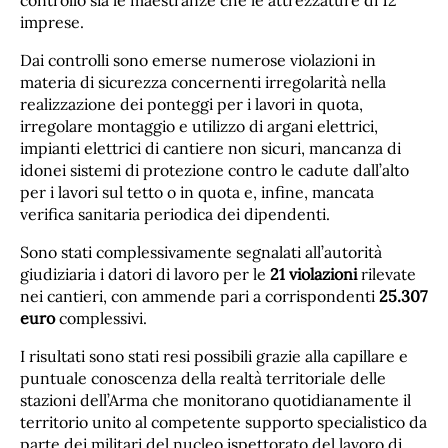
controllo sia le maestranze che le attrezzature di 12
imprese.
Dai controlli sono emerse numerose violazioni in
materia di sicurezza concernenti irregolarità nella
realizzazione dei ponteggi per i lavori in quota,
irregolare montaggio e utilizzo di argani elettrici,
impianti elettrici di cantiere non sicuri, mancanza di
idonei sistemi di protezione contro le cadute dall’alto
per i lavori sul tetto o in quota e, infine, mancata
verifica sanitaria periodica dei dipendenti.
Sono stati complessivamente segnalati all’autorità
giudiziaria i datori di lavoro per le
21 violazioni
rilevate
nei cantieri, con ammende pari a corrispondenti
25.307
euro
complessivi.
I risultati sono stati resi possibili grazie alla capillare e
puntuale conoscenza della realtà territoriale delle
stazioni dell’Arma che monitorano quotidianamente il
territorio unito al competente supporto specialistico da
parte dei militari del nucleo ispettorato del lavoro di