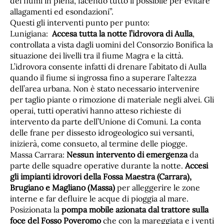
dei fiumi in piena, facendo tutto il possibile per evitare
allagamenti ed esondazioni”.
Questi gli interventi punto per punto:
Lunigiana:
Accesa tutta la notte l’idrovora di Aulla
,
controllata a vista dagli uomini del Consorzio Bonifica la
situazione dei livelli tra il fiume Magra e la città.
L’idrovora consente infatti di drenare l’abitato di Aulla
quando il fiume si ingrossa fino a superare l’altezza
dell’area urbana. Non è stato necessario intervenire
per taglio piante o rimozione di materiale negli alvei. Gli
operai, tutti operativi hanno atteso richieste di
intervento da parte dell’Unione di Comuni. La conta
delle frane per dissesto idrogeologico sui versanti,
inizierà, come consueto, al termine delle piogge.
Massa Carrara:
Nessun intervento di emergenza
da
parte delle squadre operative durante la notte.
Accesi
gli impianti idrovori della Fossa Maestra (Carrara),
Brugiano e Magliano (Massa)
per alleggerire le zone
interne e far defluire le acque di pioggia al mare.
Posizionata la
pompa mobile azionata dal trattore sulla
foce del Fosso Poveromo
che con la mareggiata e i venti