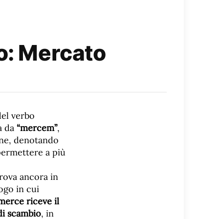
do: Mercato
del verbo
va da
“mercem”
,
ione, denotando
 permettere a più
trova ancora in
ogo in cui
merce riceve il
 di scambio
, in