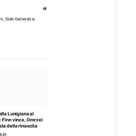
Sito
web
m, Stati Generali e
ella Lunigiana al
: Finn vince, Omrzel
ta della rinascita
2025