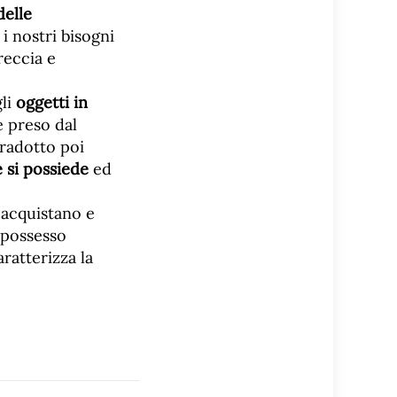
elle
 i nostri bisogni
reccia e
gli
oggetti in
e preso dal
tradotto poi
 si possiede
ed
i acquistano e
l possesso
ratterizza la