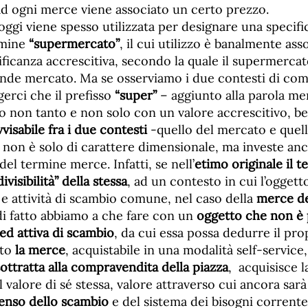
ad ogni merce viene associato un certo prezzo.
ggi viene spesso utilizzata per designare una specifi
rmine
“supermercato”
, il cui utilizzo è banalmente as
ificanza accrescitiva, secondo la quale il supermerca
ande mercato. Ma se osserviamo i due contesti di co
erci che il prefisso
“super”
– aggiunto alla parola me
 non tanto e non solo con un valore accrescitivo, ben
visabile fra i due contesti
-quello del mercato e quell
non è solo di carattere dimensionale, ma investe an
del termine merce. Infatti, se nell’
etimo originale il 
ivisibilità” della stessa
, ad un contesto in cui l’oggett
 e attività di scambio comune, nel caso della
merce d
di fatto abbiamo a che fare con un
oggetto che non è p
 ed attiva di scambio
, da cui essa possa dedurre il pro
to
la merce
, acquistabile in una modalità self-service,
sottratta alla compravendita della piazza
, acquisisce l
 valore di sé stessa, valore attraverso cui ancora sar
senso dello scambio
e del sistema dei bisogni corrente