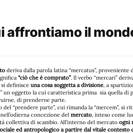
ui affrontiamo il mon
to
deriva dalla parola latina “mercatus”, proveniente 
gnifica
“ciò che è comprato”
. Il verbo “mercari” deri
 si definisce
una cosa soggetta a divisione
, a spartiz
 un oggetto la cui caratteristica prima sia quella di
ruirne, di prenderne parte.
del “prendere parte”, cui rimanda la “mercem”, si ri
ell’odierna concezione del
mercato
, inteso come lu
ità collettiva di scambio. All’interno del mercato
ogni 
ociale ed antropologico a partire dal vitale contesto