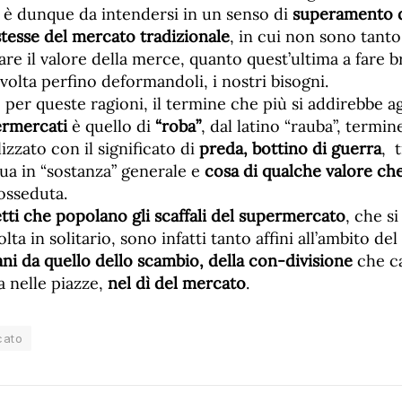
 è dunque da intendersi in un senso di
superamento d
stesse del mercato tradizionale
, in cui non sono tanto
are il valore della merce, quanto quest’ultima a fare b
volta perfino deformandoli, i nostri bisogni.
 per queste ragioni, il termine che più si addirebbe a
ermercati
è quello di
“roba”
, dal latino “rauba”, termin
izzato con il significato di
preda, bottino di guerra
, 
gua in “sostanza” generale e
cosa di qualche valore che
osseduta.
tti che popolano gli scaffali del supermercato
, che s
ta in solitario, sono infatti tanto affini all’ambito de
ani da quello dello scambio, della con-divisione
che ca
 nelle piazze,
nel dì del mercato
.
cato