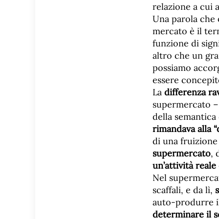
relazione a cui 
Una parola che o
mercato è il te
funzione di sign
altro che un gr
possiamo accorg
essere concepito
La
differenza rav
supermercato – 
della semantica 
rimandava alla “d
di una fruizione
supermercato
, 
un’attività reale
Nel supermerca
scaffali, e da lì,
auto-produrre il
determinare il 