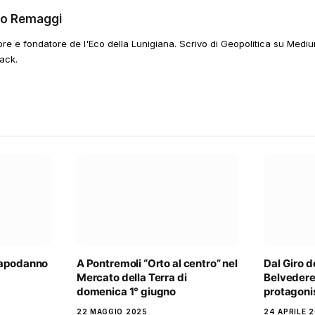
go Remaggi
ore e fondatore de l'Eco della Lunigiana. Scrivo di Geopolitica su Mediu
ack.
Capodanno
A Pontremoli “Orto al centro” nel
Dal Giro d
Mercato della Terra di
Belvedere
domenica 1° giugno
protagonis
22 MAGGIO 2025
24 APRILE 