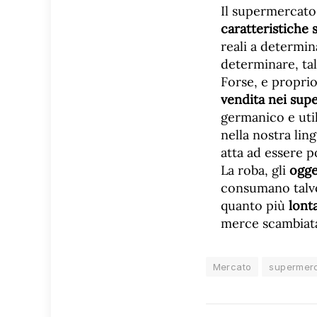
Il supermercato
caratteristiche 
reali a determin
determinare, tal
Forse, e proprio
vendita nei sup
germanico e util
nella nostra lin
atta ad essere p
La roba, gli
ogge
consumano talvol
quanto più
lont
merce scambiata
Mercato
supermer