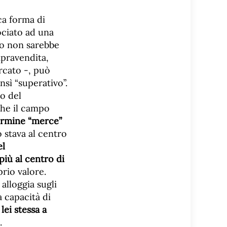
ca forma di
sociato ad una
to non sarebbe
mpravendita,
rcato -, può
sì “superativo”.
o del
che il campo
termine “merce”
o stava al centro
el
iù al centro di
prio valore.
 alloggia sugli
a capacità di
à
lei stessa a
.